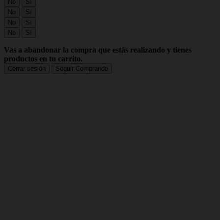
No
Sí
No
Sí
No
Sí
No
Sí
Vas a abandonar la compra que estás realizando y tienes
productos en tu carrito.
Cerrar sesión
Seguir Comprando