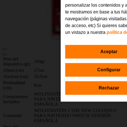
personalizar los contenidos y
te mostramos en base a tus há
navegación (páginas visitadas
de acceso, etc) Si quieres sab
un vistazo a nuestra
política 
Aceptar
Peso del
100gr
dispositivo (gr)
Configurar
Altura (cm)
17cm
Anchura (cm)
10.5cm
Profundidad
8cm
(cm)
Rechazar
WOLFENSTEIN 2 THE NEW COLOSSUS
Componentes
PARA NINTENDO SWITCH VERSIÓN
Incluidos
ESPAÑOLA
WOLFENSTEIN 2 THE NEW COLOSSUS
Contenido
PARA NINTENDO SWITCH VERSIÓN
ESPAÑOLA
Peso del