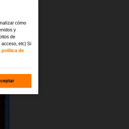
analizar cómo
tenidos y
bitos de
 acceso, etc) Si
a
política de
ceptar