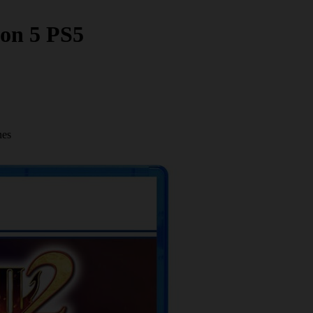
ion 5 PS5
nes