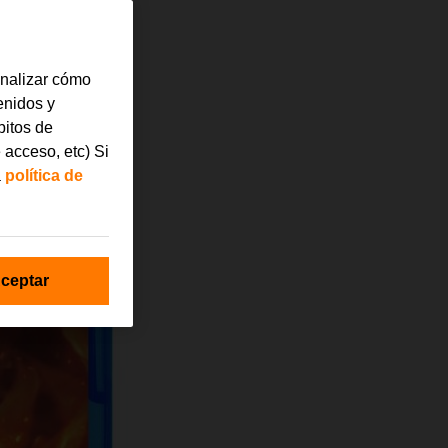
analizar cómo
tenidos y
bitos de
 acceso, etc) Si
a
política de
ceptar