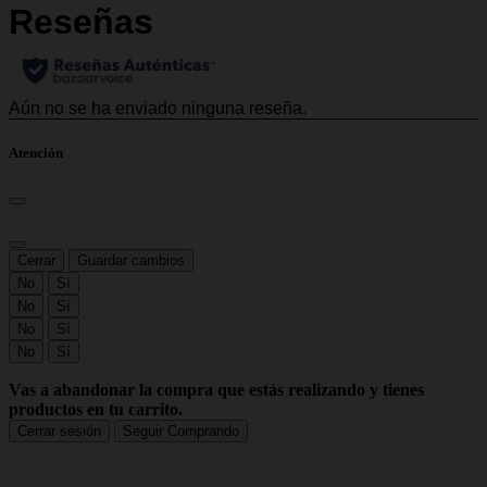
Atención
Cerrar
Guardar cambios
No
Sí
No
Sí
No
Sí
No
Sí
Vas a abandonar la compra que estás realizando y tienes
productos en tu carrito.
Cerrar sesión
Seguir Comprando