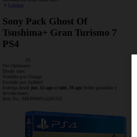
Gaming
Sony
Pack Ghost Of
Tsushima+ Gran Turismo 7
PS4
(0)
Ver Opiniones
Desde
/mes
Vendido por Orange
Enviado por Ardistel
Entrega desde
jue, 13 ago
al
mié, 19 ago
Sobre garantías y
devoluciones
Item No.;
MKP000914269332