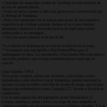
• Descubre las maravillas ocultas de Tsushima en esta aventura de
acción de mundo abierto.
• Forja un nuevo camino y libra una guerra poco convencional por
la libertad de Tsushima.
• Reta a los oponentes con tu katana para gozar de una inmersiva
experiencia de combate samurái, domina el arco para eliminar
amenazas a distancia y desarrolla tácticas de sigilo para tender
emboscadas a los enemigos.
• Vive una nueva historia en la isla de Iki.
*Los objetos se desbloquean al avanzar la historia en el juego.
**Se requiere una suscripción a PlayStation®Plus para el
multijugador en línea. La suscripción a PlayStation Plus está sujeta a
una tarifa periódica que se paga automáticamente hasta que se
cancele.
Gran Turismo 7 PS4
Ya te guste competir, pilotar por diversión, coleccionar coches,
optimizarlos, crear diseños o sacar fotografías, podrás encontrar tu
trazada con esta increíble colección de modos de juego, que incluye
algunos tan emblemáticos como Campaña GT, Arcade o Escuela de
conducción.
Con la reincorporación del legendario modo Simulación GT,
compra, optimiza y pilota coches a lo largo de una campaña en
solitario a medida que desbloqueas nuevos bólidos y desafíos. Y si te