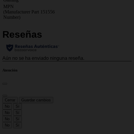
MPN
(Manufacturer Part
151556
Number)
Atención
Cerrar
Guardar cambios
No
Sí
No
Sí
No
Sí
No
Sí