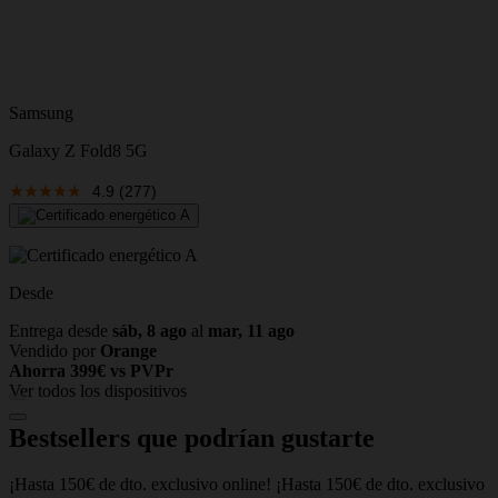
S
Samsung
Galaxy Z Fold8 5G
D
4.9
(277)
E
V
A
Desde
Entrega desde
sáb, 8 ago
al
mar, 11 ago
Vendido por
Orange
Ahorra 399€ vs PVPr
Ver todos los dispositivos
Bestsellers que podrían gustarte
¡Hasta 150€ de dto. exclusivo online!
¡Hasta 150€ de dto. exclusivo
H