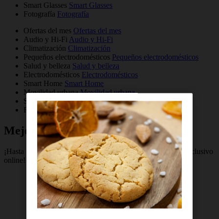
Smart Glasses
Smart Glasses
Fotografía
Fotografía
Ofertas del mes
Ofertas del mes
Audio y Hi-Fi
Audio y Hi-Fi
Climatización
Climatización
Pequeños electrodomésticos
Pequeños electrodomésticos
Salud y belleza
Salud y belleza
Electrodomésticos
Electrodomésticos
Smart Home
Smart Home
Movilidad urbana
Movilidad urbana
Smart Glasses
Smart Glasses
Fotografía
Fotografía
Mejores ofertas para ti
¡Hasta 150€ de dto. exclusivo online!
¡Hasta 150€ de dto. exclusivo
online!