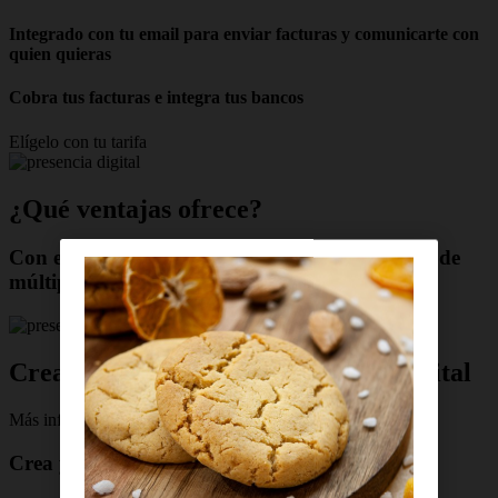
Integrado con tu email para enviar facturas y comunicarte con
quien quieras
Cobra tus facturas e integra tus bancos
Elígelo con tu tarifa
¿Qué ventajas ofrece?
Con el servicio Factura Electrónica dispondrás de
múltiples beneficios
Crea y recibe facturas de manera digital
Más info
Crea y recibe facturas de manera digital