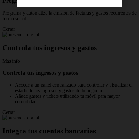
Programa facturas y gastos periódicos
Programa y automatiza la emisión de facturas y gastos recurrentes de
forma sencilla.
Cerrar
Controla tus ingresos y gastos
Más info
Controla tus ingresos y gastos
Accede a un panel centralizado para controlar y visualizar el
estado de los ingresos y gastos de tu negocio.
Añade gastos y tickets utilizando tu móvil para mayor
comodidad.
Cerrar
Integra tus cuentas bancarias