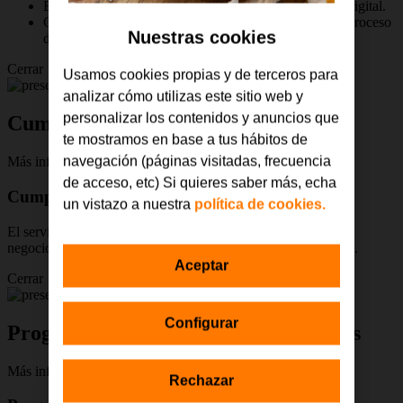
Emite, recibe y organiza todas tus facturas de manera digital.
Crea presupuestos y albaranes para completar todo el proceso
Nuestras cookies
de facturación de tu negocio.
Cerrar
Usamos cookies propias y de terceros para
analizar cómo utilizas este sitio web y
personalizar los contenidos y anuncios que
Cumple con la obligatoriedad legal
te mostramos en base a tus hábitos de
navegación (páginas visitadas, frecuencia
Más info
de acceso, etc) Si quieres saber más, echa
Cumple con la obligatoriedad legal
un vistazo a nuestra
política de cookies.
El servicio cumple con la Ley Crea y Crece, que obliga a los
negocios a contar con un programa de facturación electrónica.
Aceptar
Cerrar
Configurar
Programa facturas y gastos periódicos
Más info
Rechazar