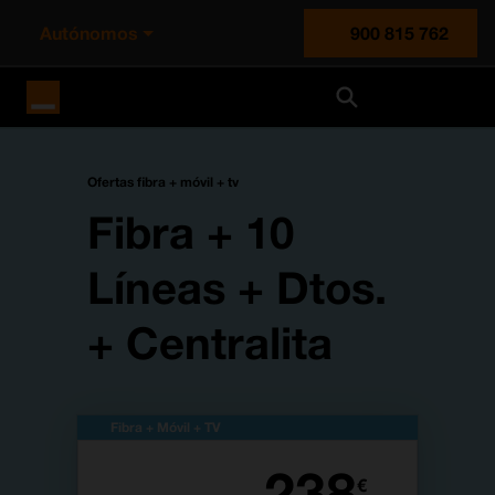
Autónomos
900 815 762
Orange España
Ofertas fibra + móvil + tv
Fibra + 10
Líneas + Dtos.
+ Centralita
Fibra + Móvil + TV
238
€