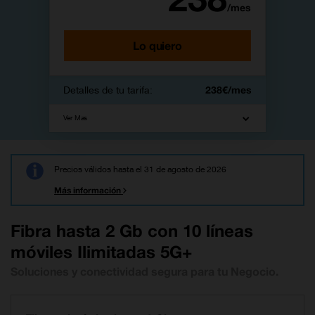
/mes
Lo quiero
Detalles de tu tarifa:
238€/mes
Ver Mas
10 líneas móviles 5G+
Precios válidos hasta el 31 de agosto de 2026
Llamadas y datos ilimitados
información
Negocio
Extra 10 líneas
253
Fibra hasta 2 Gb con 10 líneas
Fibra hasta 2 Gb
€/mes
257,13 €/mes
Router Livebox wifi 7
móviles Ilimitadas 5G+
261,26 €/mes
Soluciones y conectividad segura para tu Negocio.
aquí.
LLamadas internacionales
200 minutos de llamadas
internacionales a fijos y móviles a