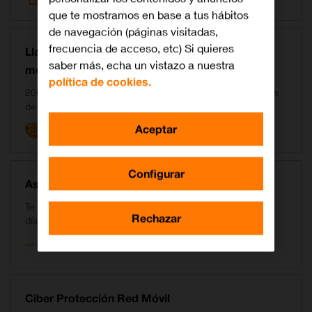
que te mostramos en base a tus hábitos
de navegación (páginas visitadas,
frecuencia de acceso, etc) Si quieres
Llamadas internacionales desde tus líneas
saber más, echa un vistazo a nuestra
móviles
política de cookies.
200 minutos de llamadas internacionales a fijos y móviles
de más de 50 países.
Aceptar
Configurar
Asesoría Jurídica Legálitas
Te facilitamos el mejor asesoramiento legal para tu día a
Rechazar
día que incluye servicio de recuperación de impagos.
Ciber Protección Red Móvil