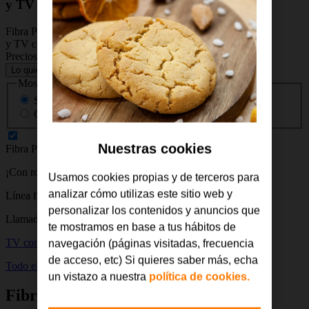
y TV con más de 90 canales
Fibra Pro 1 Gb + llamadas
y TV con más de 90 canales
Precios con impuestos no incluidos
Lo quiero
Mostrar precios
Sin IVA
Con IVA
Nuestras cookies
Fibra Pro 1 Gb
¡Con router Wi-Fi 7!
Usamos cookies propias y de terceros para
analizar cómo utilizas este sitio web y
Línea fijo
personalizar los contenidos y anuncios que
Llamadas a fijos y móviles nacionales ilimitadas
te mostramos en base a tus hábitos de
TV con más de 90 canales
navegación (páginas visitadas, frecuencia
de acceso, etc) Si quieres saber más, echa
Todo el cine y series
un vistazo a nuestra
política de cookies.
Fibra Pro 1 Gb y TV con más de 90