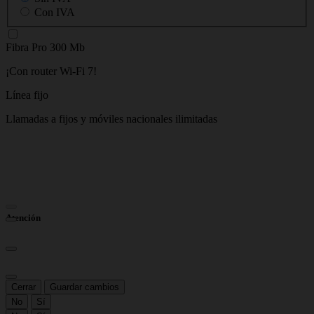
Con IVA
Fibra Pro 300 Mb
F
¡Con router Wi-Fi 7!
¡
Línea fijo
L
Llamadas a fijos y móviles nacionales ilimitadas
L
A
Atención
Cerrar
Guardar cambios
No
Sí