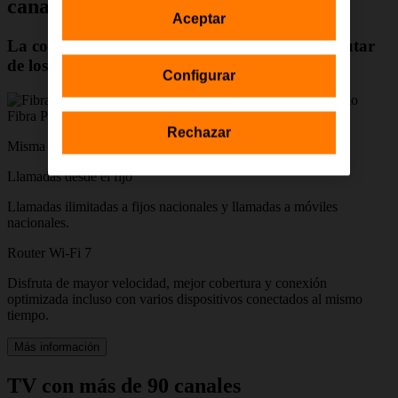
canales para tu negocio
Aceptar
La conexión ideal para tu negocio y para disfrutar
de los mejores contenidos de televisión
Configurar
Fibra Pro hasta 1 Gb simétrica
Rechazar
Misma velocidad de subida que de bajada.
Llamadas desde el fijo
Llamadas ilimitadas a fijos nacionales y llamadas a móviles
nacionales.
Router Wi-Fi 7
Disfruta de mayor velocidad, mejor cobertura y conexión
optimizada incluso con varios dispositivos conectados al mismo
tiempo.
Más información
TV con más de 90 canales