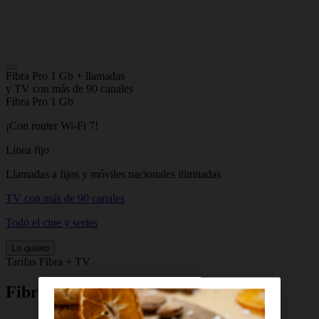
Fibra Pro 1 Gb + llamadas
y TV con más de 90 canales
Fibra Pro 1 Gb
¡Con router Wi-Fi 7!
Línea fijo
Llamadas a fijos y móviles nacionales ilimitadas
TV con más de 90 canales
Todo el cine y series
Lo quiero
Tarifas Fibra + TV
Fibra Pro 1 Gb + llamadas