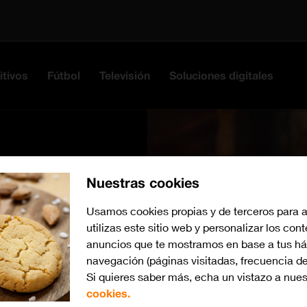
itivos
Fútbol
Televisión
Soluciones digitales
Nuestras cookies
Usamos cookies propias y de terceros para 
utilizas este sitio web y personalizar los con
anuncios que te mostramos en base a tus há
navegación (páginas visitadas, frecuencia de
Si quieres saber más, echa un vistazo a nue
cookies.