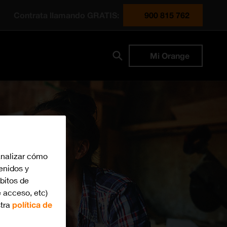
Contrata llamando GRATIS:
900 815 762
Mi Orange
analizar cómo
tenidos y
bitos de
 acceso, etc)
stra
política de