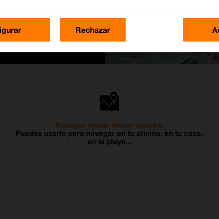
igurar
Rechazar
A
Navegas desde donde quieres.
Puedes usarlo para navegar en tu oficina, en tu casa,
en la playa...