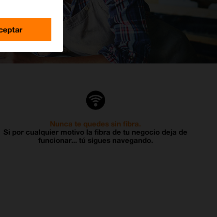
ceptar
Nunca te quedes sin fibra.
Si por cualquier motivo la fibra de tu negocio deja de
funcionar... tú sigues navegando.