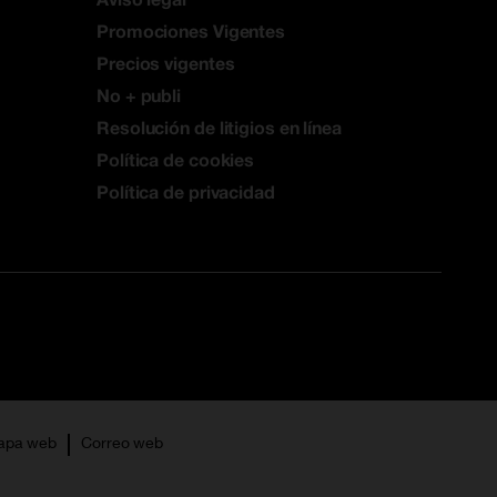
ncionar
Promociones Vigentes
ncias en
Precios vigentes
No + publi
Resolución de litigios en línea
Política de cookies
Política de privacidad
apa web
Correo web