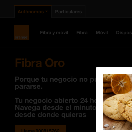
Autónomos
Particulares
Orange España
Fibra y móvil
Fibra
Móvil
Dispos
Fibra Oro
Porque tu negocio no puede
pararse.
Tu negocio abierto 24 horas.
Navega desde el minuto 0 y
desde donde quieras
Llama 900815762