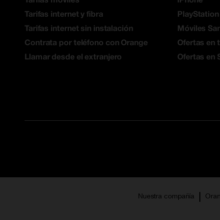
Recuerda:
es muy importante que el dispositivo MIFI 
Tarifas internet y fibra
PlayStation
en modo back up y se pueda así garantizar la continuida
la red fija. Si no está conectado, esta funcionalidad no 
Tarifas internet sin instalación
Móviles S
Contrata por teléfono con Orange
Ofertas en 
Llamar desde el extranjero
Ofertas en 
Nuestra compañía
Oran