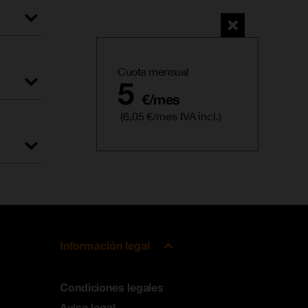
00GB
Cuota mensual
5
€/mes
ecesidad
a
(6,05 €/mes IVA incl.)
 inicial
00 GB
alizado.
ontratar
s con los
del
 up.
Información legal
WiFi) y
Condiciones legales
Aviso legal