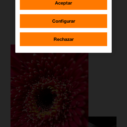
Aceptar
teleobjetivo y el modo Noche
en todas las cámaras.
Configurar
Con la fotografía macro
cada
detalle es un espectáculo
Rechazar