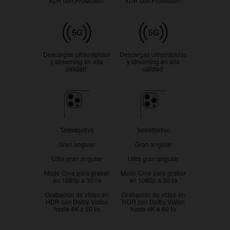
XDR con ProMotion
XDR con ProMotion
Redes
móviles
Descargas ultrarrápidas
Descargas ultrarrápidas
y streaming en alta
y streaming en alta
calidad
calidad
*
*
Cámara
Teleobjetivo
Teleobjetivo
Gran angular
Gran angular
Ultra gran angular
Ultra gran angular
Modo Cine para grabar
Modo Cine para grabar
en 1080p a 30 f/s
en 1080p a 30 f/s
Grabación de vídeo en
Grabación de vídeo en
HDR con Dolby Vision
HDR con Dolby Vision
hasta 4K a 60 f/s
hasta 4K a 60 f/s