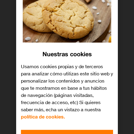
Sistema de cámaras Pro
Una gran mejora
para las cámaras.
Nuestras cookies
Grandes
Usamos cookies propias y de terceros
posibilidades.
para analizar cómo utilizas este sitio web y
personalizar los contenidos y anuncios
que te mostramos en base a tus hábitos
Gracias a la unión del
de navegación (páginas visitadas,
hardware más innovador y un
frecuencia de acceso, etc) Si quieres
software superinteligente, el
saber más, echa un vistazo a nuestra
iPhone 13 Pro te trae las fotos
política de cookies.
macro al ultra gran angular, un
zoom óptico x3 en el