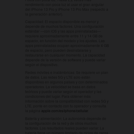
rendimiento con poca luz al usar el gran angular
del iPhone 13 Pro y iPhone 13 Pro Max (respecto a
la generación anterior).
Capacidad:
El espacio disponible es menor y
depende de muchos factores. Una configuración
estándar —con iOS y las apps preinstaladas—
requiere aproximadamente entre 11 y 14 GB de
espacio, en función del modelo y los ajustes. Las
apps preinstaladas ocupan aproximadamente 4 GB
de espacio, pero pueden desinstalarse y
restaurarse en cualquier momento. La capacidad
depende de la versión de software y puede variar
según el dispositivo.
Redes móviles e inalámbricas:
Se requiere un plan
de datos. Las redes 5G y LTE solo están
disponibles en algunos países y con determinados
operadores. La velocidad se basa en datos
teóricos y puede variar según el operador y las
condiciones del lugar. Para obtener más
información sobre la compatibilidad con redes 5G y
LTE, ponte en contacto con tu operador y consulta
la página
apple.com/es/iphone/cellular
.
Batería y alimentación:
La autonomía depende de
la configuración de la red y de otros muchos
factores. Los resultados reales pueden variar. La
batería tiene un número limitado de ciclos de carga