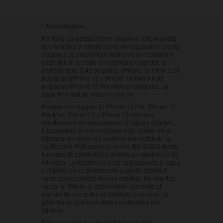
*
Avisos legales
Pantalla:
La pantalla tiene esquinas redondeadas
que rematan el diseño curvo del dispositivo, y esas
esquinas se encuentran dentro de un rectángulo
estándar. Si se mide el rectángulo estándar, la
pantalla tiene 5,42 pulgadas (iPhone 13 mini), 6,06
pulgadas (iPhone 13 y iPhone 13 Pro) o 6,68
pulgadas (iPhone 13 Pro Max) en diagonal. La
superficie real de visión es inferior.
Resistencia al agua:
El iPhone 13 Pro, iPhone 13
Pro Max, iPhone 13 y iPhone 13 mini son
resistentes a las salpicaduras, el agua y el polvo.
Las pruebas se han realizado bajo control en un
laboratorio y todos los modelos han obtenido la
calificación IP68 según la norma IEC 60529 (hasta
6 metros de profundidad durante un máximo de 30
minutos). La resistencia a las salpicaduras, el agua
y el polvo no es permanente y puede disminuir
como consecuencia del uso habitual. No intentes
cargar el iPhone si está mojado. Consulta el
manual de uso antes de limpiarlo o secarlo. La
garantía no cubre los daños producidos por
líquidos.
Fotos con poca luz:
Hasta 2,2 veces más