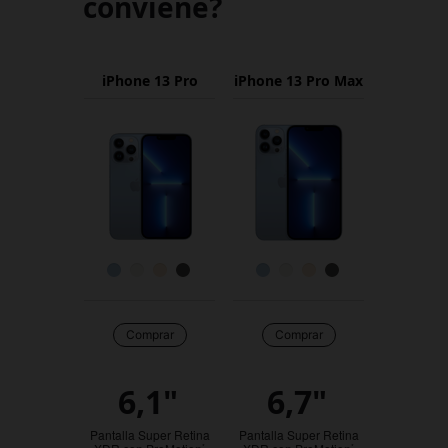
conviene?
iPhone 13 Pro
iPhone 13 Pro Max
Nombre
del
producto
Imágenes
Acabado
Comprar
Comprar
Comprar
6,1"
6,7"
Resumen
Pantalla Super Retina
Pantalla Super Retina
*
*