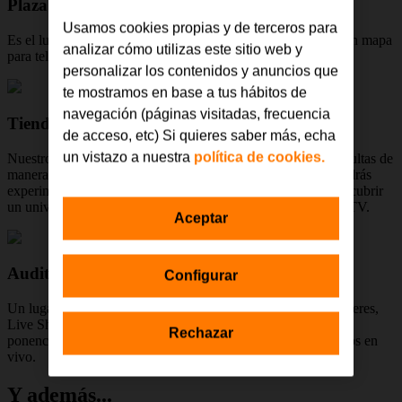
Plaza
Usamos cookies propias y de terceros para
Es el lugar donde comienza tu aventura, donde encontrarás un mapa
analizar cómo utilizas este sitio web y
para teletransportarte a los distintos espacios.
personalizar los contenidos y anuncios que
te mostramos en base a tus hábitos de
navegación (páginas visitadas, frecuencia
Tienda
de acceso, etc) Si quieres saber más, echa
un vistazo a nuestra
política de cookies.
Nuestros asesores comerciales solucionarán tus dudas y consultas de
manera interactiva. Explora los diferentes espacios donde podrás
experimentar los mejores dispositivos 3D en tus manos o descubrir
un universo de entretenimiento en la zona gaming y Orange TV.
Aceptar
Auditorio
Configurar
Un lugar de encuentro donde celebraremos eventos como talleres,
Live Shopping, firma de jugadores, proyecciones, charlas,
Rechazar
ponencias, presentaciones de productos y más acontecimientos en
vivo.
Y además...