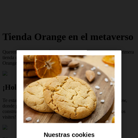
Tienda Orange en el metaverso
Queremos estar donde tú estés, por eso hemos construido la primera
tienda de un operador en el metaverso en España. Compra en
Orange desde el metaverso a través de Immersive Now.
¡Hola metaverso Orange!
Te estamos esperando ya en nuestro espacio en Immersive Now,
donde podrás descubrir cada uno de los lugares que hemos
construido para ti. ¡Entra y te sorprenderemos cada vez que nos
visites!
Nuestras cookies