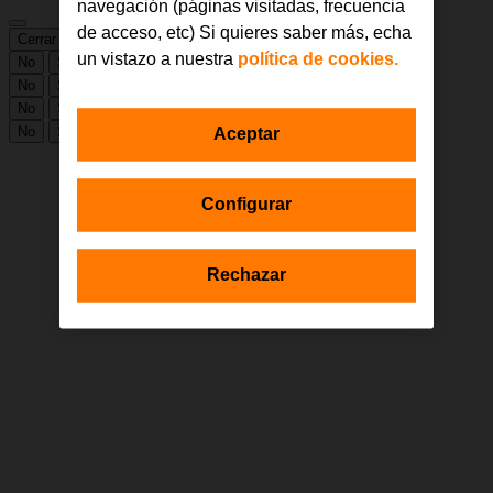
navegación (páginas visitadas, frecuencia
de acceso, etc) Si quieres saber más, echa
Cerrar
Guardar cambios
un vistazo a nuestra
política de cookies.
No
Sí
No
Sí
No
Sí
No
Sí
Aceptar
Configurar
Rechazar