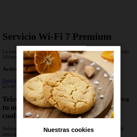
Servicio Wi-Fi 7 Premium
La tranquilidad de que tu Wi-Fi llegue bien a toda la casa por solo
3 €/mes
Actívalo si eres cliente
Particular
Autónomo o Empresa
Teletrabaja, estudia, juega online o lleva
tu negocio siempre conectado desde
cualquier estancia
Incluye repetidor Wi-Fi 7 Premium para mejorar la señal donde
Nuestras cookies
antes llegaba más débil