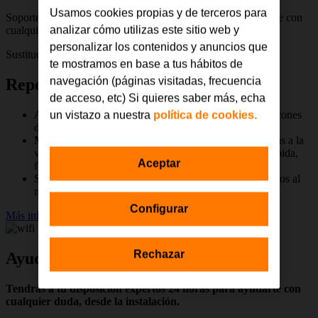
Usamos cookies propias y de terceros para
Soporte técnico 24 h con agentes especializados para ayudarte con
analizar cómo utilizas este sitio web y
cualquier problema o duda
personalizar los contenidos y anuncios que
Sustitución gratuita del repetidor Wi-Fi 7 en caso de avería
te mostramos en base a tus hábitos de
navegación (páginas visitadas, frecuencia
Repetidor Wi-Fi 7 Premium
de acceso, etc) Si quieres saber más, echa
Amplía tu cobertura
Wi-Fi para llegar a todos los rincones
un vistazo a nuestra
política de cookies.
de tu casa.
Mayor velocidad y estabilidad
: combina varias bandas a la
vez (tecnología MLO) para darte una conexión más rápida,
Aceptar
fluida y sin interrupciones.
Sin cortes, incluso con muchos dispositivos
conectados al
mismo tiempo.
Configurar
Más información
Rechazar
Ayuda y apoyo en todo momento
Tendrás a tu disposición expertos 24 horas para ayudarte con
cualquier duda, desde la instalación.