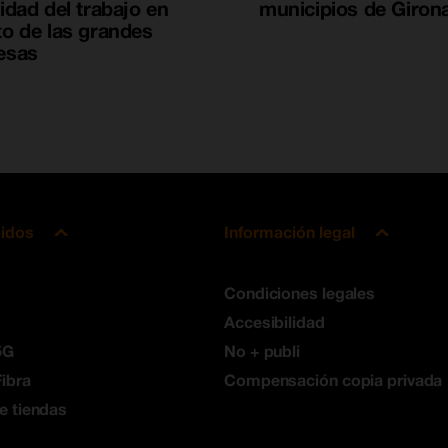
idad del trabajo en
municipios de Giron
o de las grandes
esas
pidos
Información legal
Condiciones legales
Accesibilidad
5G
No + publi
ibra
Compensación copia privada
e tiendas