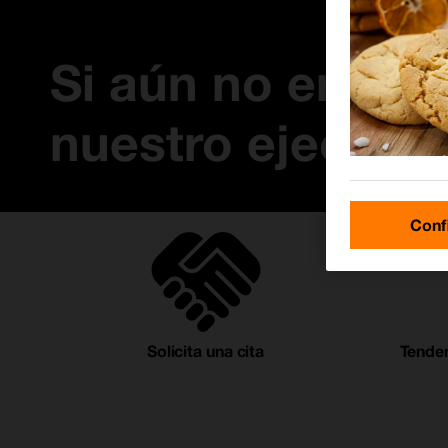
Si aún no eres cli
nuestro ejecuti
Conf
Solicita una cita
Tenden