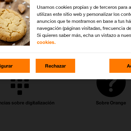
Usamos cookies propias y de terceros para 
utilizas este sitio web y personalizar los con
ente solicita la vis
anuncios que te mostramos en base a tus há
navegación (páginas visitadas, frecuencia de
vo de cuentas
Si quieres saber más, echa un vistazo a nue
900 900 2
cookies.
igurar
Rechazar
A
cias sobre digitalización
Sobre Orange