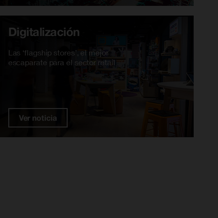
Digitalización
Las ‘flagship stores’, el mejor
escaparate para el sector retail
Ver noticia