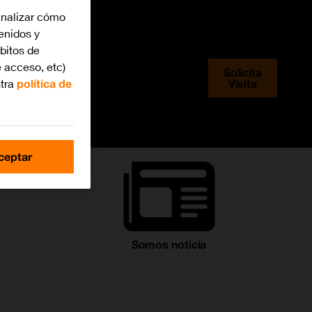
analizar cómo
tenidos y
ita de
bitos de
 acceso, etc)
Solicita
Visita
stra
política de
47
ceptar
Somos noticia