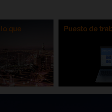
 lo que
Puesto de trab
.
.
.
.
.
.
.