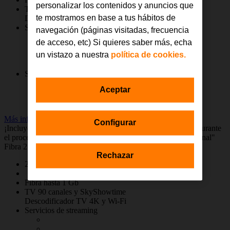
personalizar los contenidos y anuncios que
TV 90 canales y SkyShowtime
te mostramos en base a tus hábitos de
Descodificador TV 4K y Wi-Fi
Servicios de streaming
navegación (páginas visitadas, frecuencia
de acceso, etc) Si quieres saber más, echa
un vistazo a nuestra
política de cookies.
Servicios de deportes
Aceptar
Más info
Configurar
¡Incluye una línea móvil adicional a 0 €! Recuerda añadirla durante
el proceso de contratación en el apartado "Añade línea adicional"
Fibra 2 líneas ilimitadas
Rechazar
2 líneas móviles 5G+ con llamadas y GB ilimitados
Fibra hasta 1 Gb
TV 90 canales y SkyShowtime
Descodificador TV 4K y Wi-Fi
Servicios de streaming