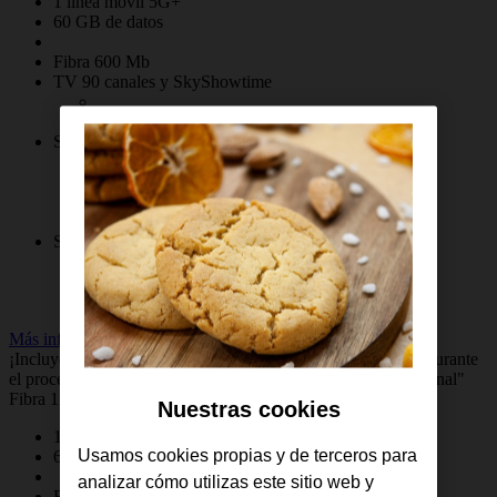
1 línea móvil 5G+
60 GB de datos
Fibra 600 Mb
TV 90 canales y SkyShowtime
Servicios de streaming
Servicios de deportes
Más info
¡Incluye una línea móvil adicional a 0 €! Recuerda añadirla durante
el proceso de contratación en el apartado "Añade línea adicional"
Fibra 1 línea
Nuestras cookies
1 línea móvil 5G+
Usamos cookies propias y de terceros para
60 GB de datos
analizar cómo utilizas este sitio web y
Fibra 600 Mb