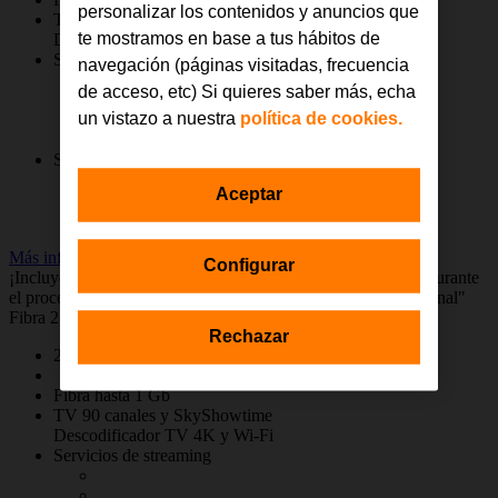
personalizar los contenidos y anuncios que
TV 90 canales y SkyShowtime
te mostramos en base a tus hábitos de
Descodificador TV 4K y Wi-Fi
Servicios de streaming
navegación (páginas visitadas, frecuencia
de acceso, etc) Si quieres saber más, echa
un vistazo a nuestra
política de cookies.
Servicios de deportes
Aceptar
Más info
Configurar
¡Incluye una línea móvil adicional a 0 €! Recuerda añadirla durante
el proceso de contratación en el apartado "Añade línea adicional"
Fibra 2 líneas ilimitadas
Rechazar
2 líneas móviles 5G+ con llamadas y GB ilimitados
Fibra hasta 1 Gb
TV 90 canales y SkyShowtime
Descodificador TV 4K y Wi-Fi
Servicios de streaming