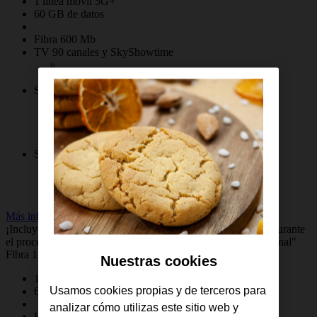
1 línea móvil 5G+
60 GB de datos
Fibra 600 Mb
TV 90 canales y SkyShowtime
Servicios de streaming
Servicios de deportes
Más info
¡Incluye una línea móvil adicional a 0 €! Recuerda añadirla durante
el proceso de contratación en el apartado "Añade línea adicional"
Fibra 1 línea
Nuestras cookies
1 línea móvil 5G+
Usamos cookies propias y de terceros para
60 GB de datos
analizar cómo utilizas este sitio web y
Fibra 600 Mb