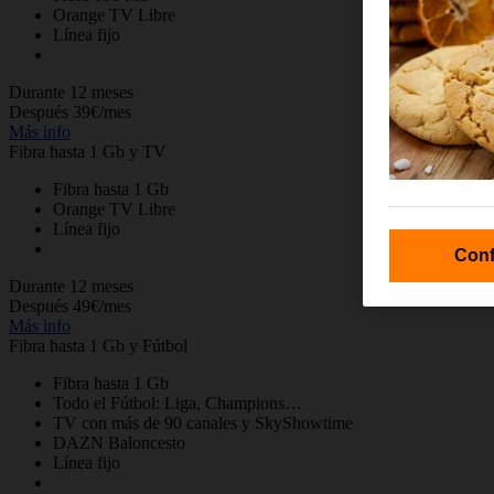
Orange TV Libre
Línea fijo
Durante 12 meses
Después 39€/mes
Más info
Fibra hasta 1 Gb y TV
Fibra hasta 1 Gb
Orange TV Libre
Línea fijo
Conf
Durante 12 meses
Después 49€/mes
Más info
Fibra hasta 1 Gb y Fútbol
Fibra hasta 1 Gb
Todo el Fútbol: Liga, Champions…
TV con más de 90 canales y SkyShowtime
DAZN Baloncesto
Línea fijo