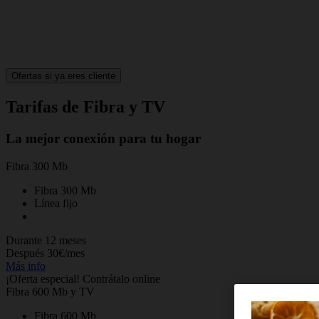
Ofertas si ya eres cliente
Tarifas de Fibra y TV
La mejor conexión para tu hogar
Fibra 300 Mb
Fibra 300 Mb
Línea fijo
Durante 12 meses
Después 30€/mes
Más info
¡Oferta especial! Contrátalo online
Fibra 600 Mb y TV
Fibra 600 Mb