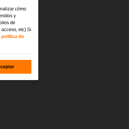
analizar cómo
tenidos y
bitos de
 acceso, etc) Si
a
política de
ceptar