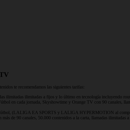
 TV
tenidos te recomendamos las siguientes tarifas:
das ilimitadas ilimitadas a fijos y lo último en tecnología incluyendo ro
útbol en cada jornada, Skyshowtime y Orange TV con 90 canales, llamad
odo el fútbol, (LALIGA EA SPORTS y LALIGA HYPERMOTION al comple
más de 90 canales, 50.000 contenidos a la carta, llamadas ilimitadas a