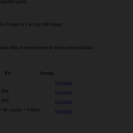
tregamos gratis.
s de Orange.es y la App MiOrange.
alguna duda te atenderemos de forma personalizada.
TV
Precio
Ver tarifa
Libre
Ver tarifa
Libre
Ver tarifa
 90 canales + Fútbol
Ver tarifa