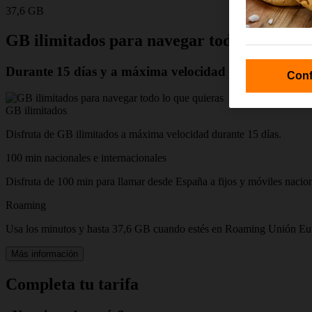
37,6 GB
GB ilimitados para navegar todo lo que qu
Durante 15 días y a máxima velocidad 5G
Conf
GB ilimitados
Disfruta de GB ilimitados a máxima velocidad durante 15 días.
100 min nacionales e internacionales
Disfruta de 100 min para llamar desde España a fijos y móviles nacion
Roaming
Usa los minutos y hasta 37,6 GB cuando estés en Roaming Unión Euro
Más información
Completa tu tarifa