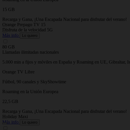
15 GB
Recarga y Gana, ¡Una Escapada Nacional para disfrutar del verano!
Orange Prepago TV 15
Disfruta de la velocidad 5G
Más info
Lo quiero
80 GB
Llamadas ilimitadas nacionales
5.000 min a fijos y móviles en España y Roaming en UE, Gibraltar, I
Orange TV Libre
Fútbol, 90 canales y SkyShowtime
Roaming en la Unión Europea
22,5 GB
Recarga y Gana, ¡Una Escapada Nacional para disfrutar del verano!
Holiday Maxi
Más info
Lo quiero