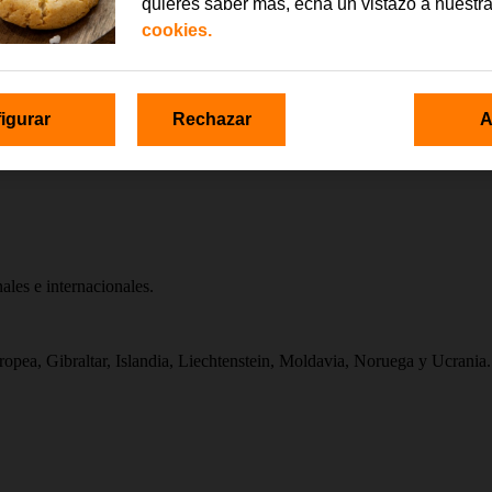
quieres saber más, echa un vistazo a nuestr
cookies.
ieras
igurar
Rechazar
A
ales e internacionales.
pea, Gibraltar, Islandia, Liechtenstein, Moldavia, Noruega y Ucrania.