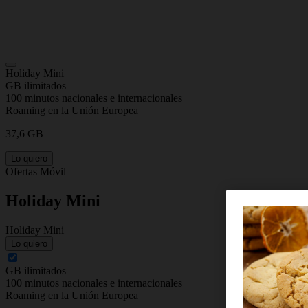
Holiday Mini
GB ilimitados
100 minutos nacionales e internacionales
Roaming en la Unión Europea
37,6 GB
Lo quiero
Ofertas Móvil
Holiday Mini
Holiday Mini
Lo quiero
GB ilimitados
100 minutos nacionales e internacionales
Roaming en la Unión Europea