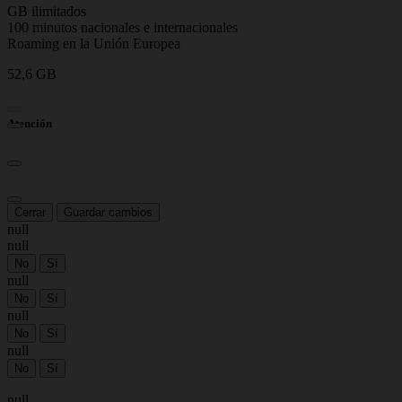
GB ilimitados
100 minutos nacionales e internacionales
Roaming en la Unión Europea
52,6 GB
Atención
Cerrar
Guardar cambios
null
null
No
Sí
null
No
Sí
null
No
Sí
null
No
Sí
null