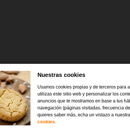
Nuestras cookies
 tus hijos con su primer móvil
Usamos cookies propias y de terceros para 
s con utilidades preconfiguradas
utilizas este sitio web y personalizar los con
anuncios que te mostramos en base a tus há
navegación (páginas visitadas, frecuencia de
quieres saber más, echa un vistazo a nuestr
tilidades de control parental para acompañarlos: filtro de páginas web 
cookies.