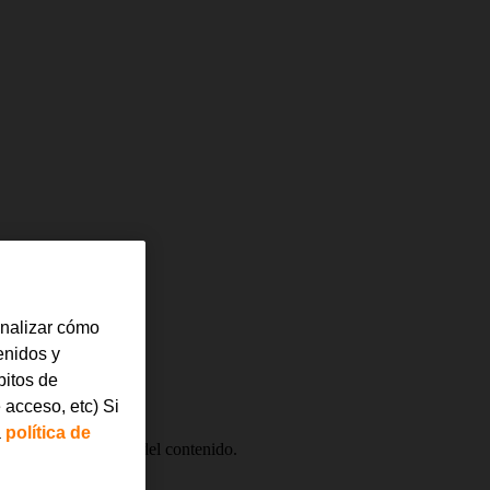
analizar cómo
tenidos y
bitos de
 acceso, etc) Si
a
política de
y de apps en función del contenido.