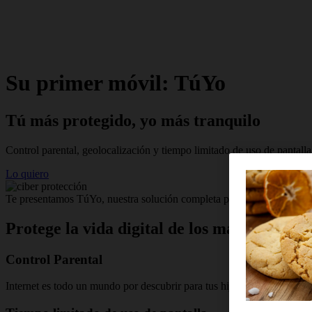
Su primer móvil: TúYo
Tú más protegido, yo más tranquilo
Control parental, geolocalización y tiempo limitado de uso de pantalla
Lo quiero
Te presentamos TúYo, nuestra solución completa para la protección de
Protege la vida digital de los más pequeño
Control Parental
Internet es todo un mundo por descubrir para tus hijos. Contarás con u