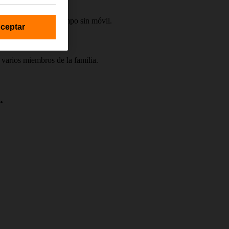
anso y regular el tiempo sin móvil.
ceptar
 varios miembros de la familia.
.