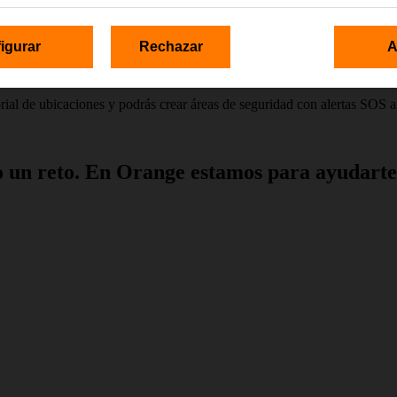
roducente. TúYo te permite limitar su uso, establecer un horario de desc
igurar
Rechazar
A
torial de ubicaciones y podrás crear áreas de seguridad con alertas SOS a
o un reto. En Orange estamos para ayudarte