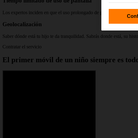
Tiempo limitado de uso de pantalla
Los expertos inciden en que el uso prolongado de pantallas es contrap
Conf
Geolocalización
Saber dónde está tu hijo te da tranquilidad. Sabrás donde está, su his
Contratar el servicio
El primer móvil de un niño siempre es tod