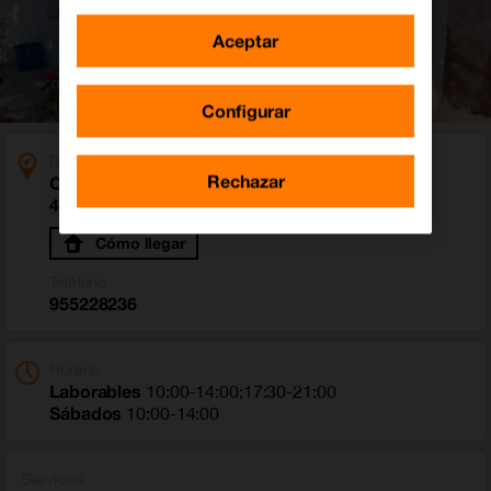
Aceptar
Configurar
Dirección
Rechazar
Calle Juan Marin Vargas 4
41730 Cabezas de San Juan, Las (Sevilla)
Cómo llegar
Teléfono
955228236
Horario
Laborables
10:00-14:00;17:30-21:00
Sábados
10:00-14:00
Servicios