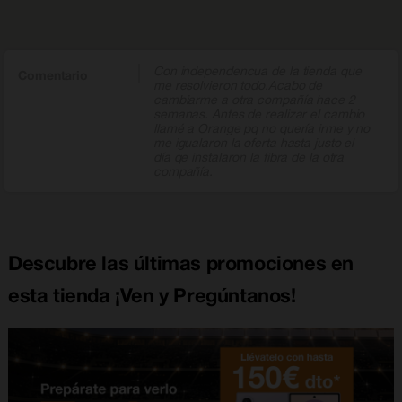
Con independencua de la tienda que
Comentario
me resolvieron todo.Acabo de
cambiarme a otra compañía hace 2
semanas. Antes de realizar el cambio
llamé a Orange pq no quería irme y no
me igualaron la oferta hasta justo el
día qe instalaron la fibra de la otra
compañía.
Descubre las últimas promociones en
esta tienda ¡Ven y Pregúntanos!