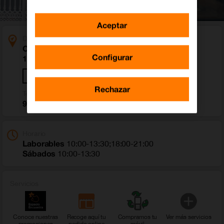
Aceptar
Dirección
Calle Isaac Peral 51 Bajo
Configurar
11550 Chipiona (Cádiz)
Cómo llegar
Rechazar
Teléfono
956 114 443
Horario
Laborables
10:00-13:30;18:00-21:00
Sábados
10:00-13:30
Servicios
Conoce nuestras
Recoge aquí tu
Compramos tu
Ver más servicios
promociones
pedido online
móvil