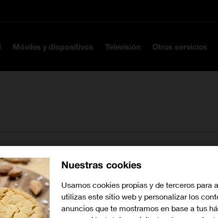
Ir a la cabecera
Ir al contenido
Ir al pie
l
Móviles y dispositivos
Televisión
Otros servicios
Nuestras cookies
Buscar tiendas cerca de mí
Usamos cookies propias y de terceros para 
utilizas este sitio web y personalizar los con
anuncios que te mostramos en base a tus há