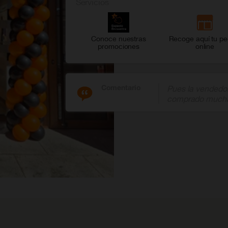
Servicios
Conoce nuestras
Recoge aquí tu pe
promociones
online
Comentario
Pues la vendedor
comprado mucha