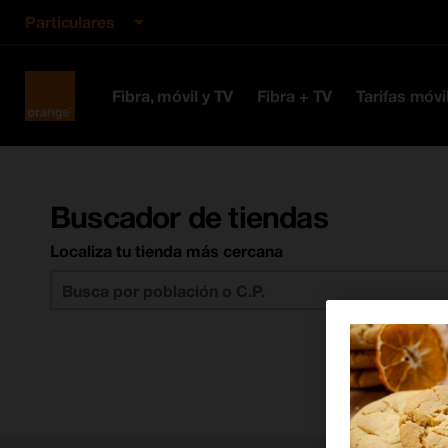
Particulares
Orange
Fibra, móvil y TV
Fibra + TV
Tarifas móvi
España
Buscador de tiendas
Localiza tu tienda más cercana