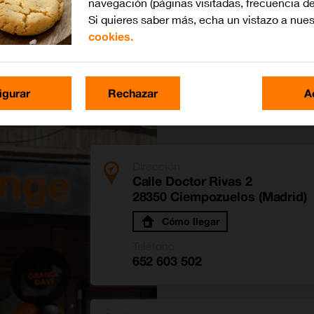
navegación (páginas visitadas, frecuencia de
Si quieres saber más, echa un vistazo a nue
cookies.
igurar
Rechazar
A
Dirección
Calle Doctor Rivas 2
28350 Ciempozuelos (Madrid)
Cómo llegar
Teléfono
652 603 502