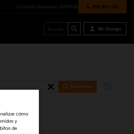
Contrata llamando GRATIS:
900 901 103
Mi Orange
Buscar
Consultar
analizar cómo
tenidos y
bitos de