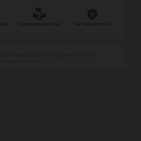
dido
Compramos tu móvil
Ver más servicios
a de ciempozuelos 28350 genial por ella e
s cosas gracias