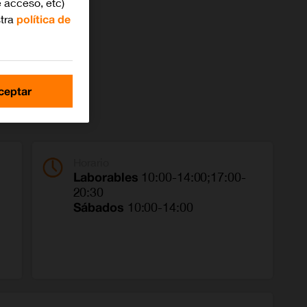
 acceso, etc)
stra
política de
ceptar
Horario
Laborables
10:00-14:00;17:00-
20:30
Sábados
10:00-14:00