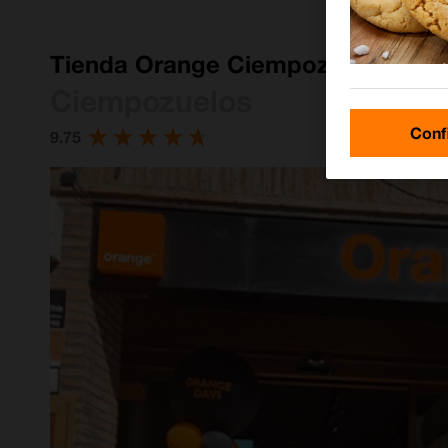
Tienda Orange Ciempozuelos
Ciempozuelos
Conf
9.75