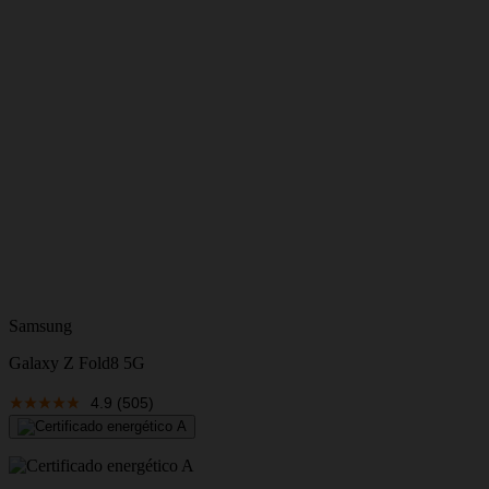
S
Samsung
Galaxy Z Fold8 5G
V
4.9
(505)
E
V
A