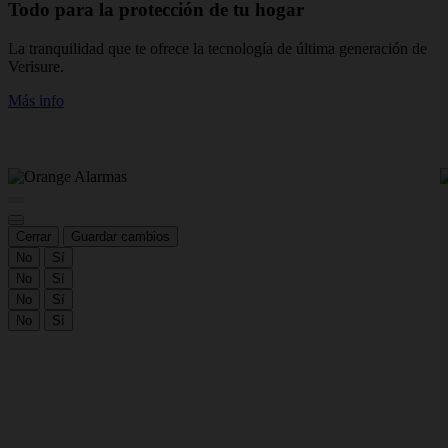
Todo para la protección de tu hogar
La tranquilidad que te ofrece la tecnología de última generación de
N
Verisure.
t
v
Más info
M
Cerrar
Guardar cambios
No
Sí
No
Sí
No
Sí
No
Sí