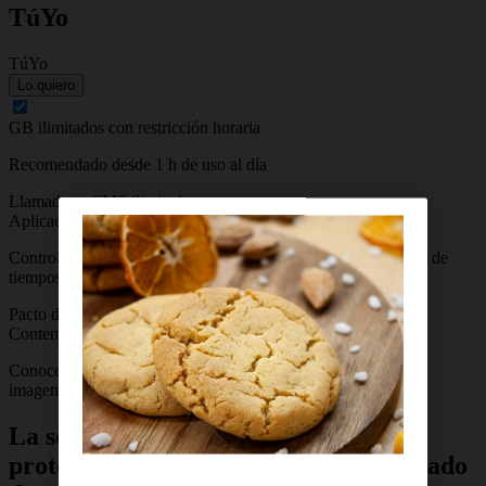
TúYo
TúYo
Lo quiero
GB ilimitados con restricción horaria
Recomendado desde 1 h de uso al día
Llamadas y SMS ilimitados
Aplicación de control parental
Control de geolocalización, restricción de contenidos, gestión de
tiempos y zonas de uso
Pacto de uso responsable para padres e hijos
Contenido adicional educativo
Conoce más sobre temas como ciberbullying, distorsión de la
imagen en RRSS o IA
La solución completa de Orange para
proteger a tus hijos de un uso inadecuado