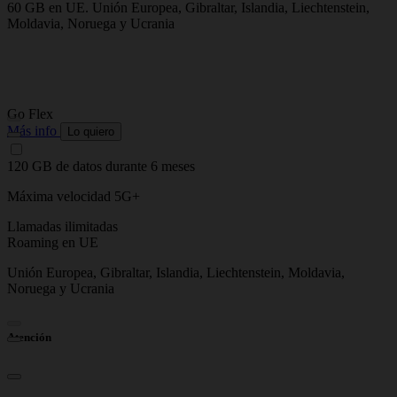
60 GB en UE. Unión Europea, Gibraltar, Islandia, Liechtenstein,
T
Moldavia, Noruega y Ucrania
N
R
6
Go Flex
G
Más info
M
Lo quiero
120 GB de datos durante 6 meses
5
Máxima velocidad 5G+
M
Llamadas ilimitadas
L
Roaming en UE
R
Unión Europea, Gibraltar, Islandia, Liechtenstein, Moldavia,
U
Noruega y Ucrania
N
Atención