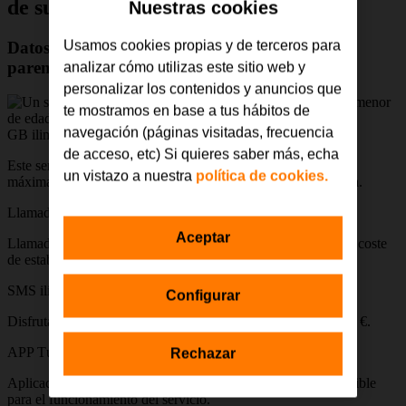
de su primer móvil
Nuestras cookies
Usamos cookies propias y de terceros para
Datos con restricción horaria de uso y control
parental
analizar cómo utilizas este sitio web y
personalizar los contenidos y anuncios que
te mostramos en base a tus hábitos de
navegación (páginas visitadas, frecuencia
GB ilimitados durante un máximo de horas al día
de acceso, etc) Si quieres saber más, echa
Este servicio cuenta con GB ilimitados para navegar en 5G a
un vistazo a nuestra
política de cookies.
máxima velocidad durante un número máximo de horas al día.
Llamadas ilimitadas
Aceptar
Llamadas ilimitadas a destinos nacionales las 24 h a 0 € y sin coste
de establecimiento de llamada.
SMS ilimitados
Configurar
Disfruta de SMS sin límites a destinos nacionales las 24 h a 0 €.
APP TúYo
Rechazar
Aplicación de control parental para padres e hijos imprescindible
para el funcionamiento del servicio.