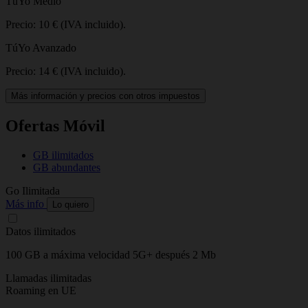
TúYo Medio
Precio: 10 € (IVA incluido).
TúYo Avanzado
Precio: 14 € (IVA incluido).
Más información y precios con otros impuestos
Ofertas Móvil
GB ilimitados
GB abundantes
Go Ilimitada
G
Más info
M
Lo quiero
Datos ilimitados
G
100 GB a máxima velocidad 5G+ después 2 Mb
M
Llamadas ilimitadas
L
Roaming en UE
T