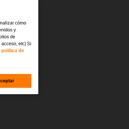
analizar cómo
tenidos y
bitos de
 acceso, etc) Si
a
política de
ceptar