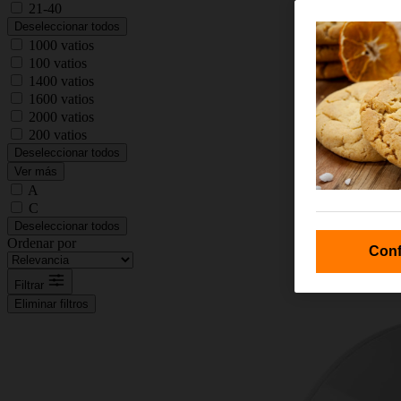
21-40
Deseleccionar todos
1000 vatios
100 vatios
1400 vatios
1600 vatios
2000 vatios
200 vatios
Deseleccionar todos
Ver más
A
C
Deseleccionar todos
Ordenar por
Conf
Filtrar
Eliminar filtros