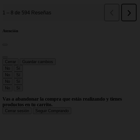
Atención
Cerrar
Guardar cambios
No
Sí
No
Sí
No
Sí
No
Sí
Vas a abandonar la compra que estás realizando y tienes
productos en tu carrito.
Cerrar sesión
Seguir Comprando