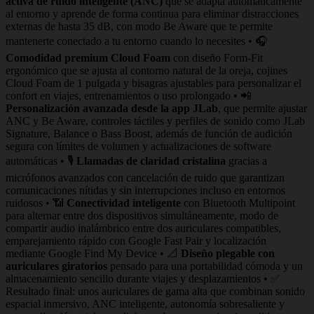
activa de ruido inteligente (ANC)
que se adapta automáticamente
al entorno y aprende de forma continua para eliminar distracciones
externas de hasta 35 dB, con modo Be Aware que te permite
mantenerte conectado a tu entorno cuando lo necesites • 🎧
Comodidad premium Cloud Foam
con diseño Form‑Fit
ergonómico que se ajusta al contorno natural de la oreja, cojines
Cloud Foam de 1 pulgada y bisagras ajustables para personalizar el
confort en viajes, entrenamientos o uso prolongado • 📲
Personalización avanzada desde la app JLab
, que permite ajustar
ANC y Be Aware, controles táctiles y perfiles de sonido como JLab
Signature, Balance o Bass Boost, además de función de audición
segura con límites de volumen y actualizaciones de software
automáticas • 🎙️
Llamadas de claridad cristalina
gracias a
micrófonos avanzados con cancelación de ruido que garantizan
comunicaciones nítidas y sin interrupciones incluso en entornos
ruidosos • 📶
Conectividad inteligente
con Bluetooth Multipoint
para alternar entre dos dispositivos simultáneamente, modo de
compartir audio inalámbrico entre dos auriculares compatibles,
emparejamiento rápido con Google Fast Pair y localización
mediante Google Find My Device • 📐
Diseño plegable con
auriculares giratorios
pensado para una portabilidad cómoda y un
almacenamiento sencillo durante viajes y desplazamientos • ✅
Resultado final: unos auriculares de gama alta que combinan sonido
espacial inmersivo, ANC inteligente, autonomía sobresaliente y