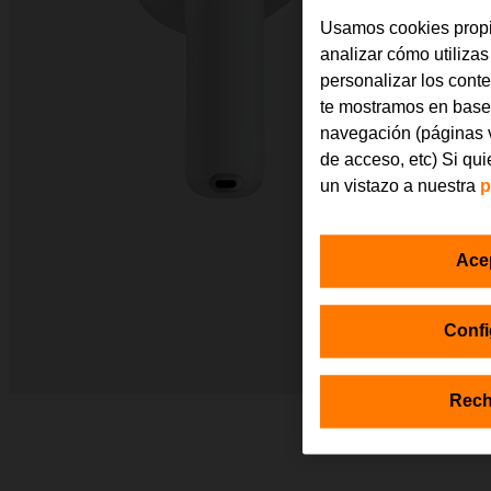
Usamos cookies propi
analizar cómo utilizas
personalizar los cont
te mostramos en base 
navegación (páginas v
de acceso, etc) Si qu
un vistazo a nuestra
p
Ace
Confi
Rech