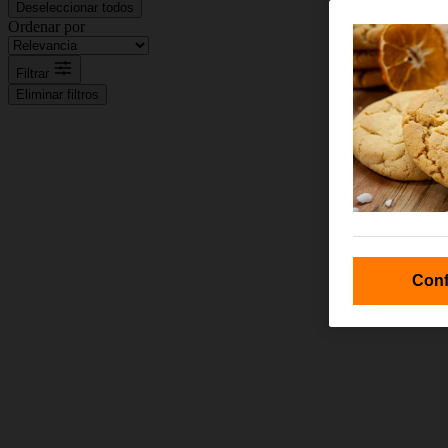
Deseleccionar todos
Ordenar por
Filtrar
Eliminar filtros
Conf