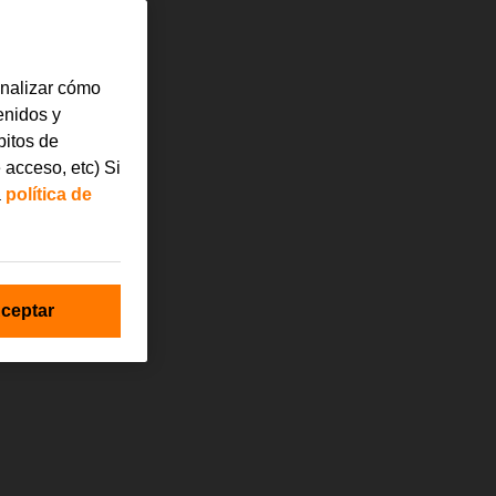
analizar cómo
tenidos y
bitos de
 acceso, etc) Si
a
política de
ceptar