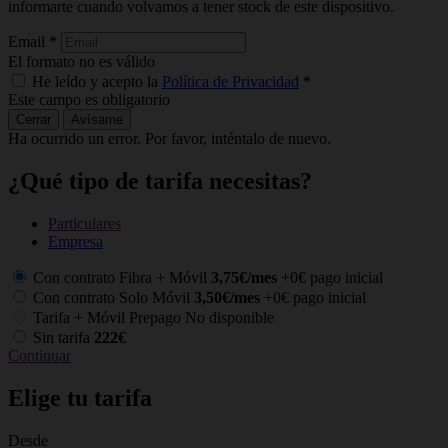
informarte cuando volvamos a tener stock de este dispositivo.
Email
*
El formato no es válido
He leído y acepto la
Política de Privacidad
*
Este campo es obligatorio
Cerrar
Avísame
Ha ocurrido un error. Por favor, inténtalo de nuevo.
¿Qué tipo de tarifa necesitas?
Particulares
Empresa
Con contrato Fibra + Móvil
3,75€/mes
+0€ pago inicial
Con contrato Solo Móvil
3,50€/mes
+0€ pago inicial
Tarifa + Móvil Prepago
No disponible
Sin tarifa
222€
Continuar
Elige tu tarifa
Desde
C