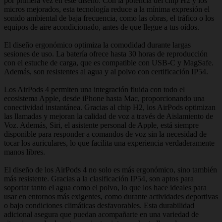
por primera vez en este diseño. Con la potencia del chip H2 y los
micros mejorados, esta tecnología reduce a la mínima expresión el
sonido ambiental de baja frecuencia, como las obras, el tráfico o los
equipos de aire acondicionado, antes de que llegue a tus oídos.
El diseño ergonómico optimiza la comodidad durante largas
sesiones de uso. La batería ofrece hasta 30 horas de reproducción
con el estuche de carga, que es compatible con USB-C y MagSafe.
Además, son resistentes al agua y al polvo con certificación IP54.
Los AirPods 4 permiten una integración fluida con todo el
ecosistema Apple, desde iPhone hasta Mac, proporcionando una
conectividad instantánea. Gracias al chip H2, los AirPods optimizan
las llamadas y mejoran la calidad de voz a través de Aislamiento de
Voz. Además, Siri, el asistente personal de Apple, está siempre
disponible para responder a comandos de voz sin la necesidad de
tocar los auriculares, lo que facilita una experiencia verdaderamente
manos libres.
El diseño de los AirPods 4 no solo es más ergonómico, sino también
más resistente. Gracias a la clasificación IP54, son aptos para
soportar tanto el agua como el polvo, lo que los hace ideales para
usar en entornos más exigentes, como durante actividades deportivas
o bajo condiciones climáticas desfavorables. Esta durabilidad
adicional asegura que puedan acompañarte en una variedad de