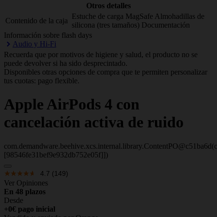
Otros detalles
Estuche de carga MagSafe Almohadillas de
Contenido de la caja
silicona (tres tamaños) Documentación
Información sobre flash days
Audio y Hi-Fi
Recuerda que por motivos de higiene y salud, el producto no se
puede devolver si ha sido desprecintado.
Disponibles otras opciones de compra que te permiten personalizar
tus cuotas: pago flexible.
Apple
AirPods 4 con
cancelación activa de ruido
com.demandware.beehive.xcs.internal.library.ContentPO@c51ba6d(c
[98546fe31bef9e932db752e05f]])
4.7
(149)
Ver Opiniones
En 48 plazos
Desde
+0€ pago inicial