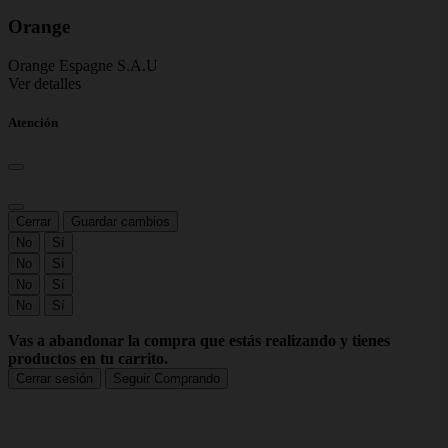
Orange
Orange Espagne S.A.U
Ver detalles
Atención
Cerrar
Guardar cambios
No
Sí
No
Sí
No
Sí
No
Sí
Vas a abandonar la compra que estás realizando y tienes
productos en tu carrito.
Cerrar sesión
Seguir Comprando