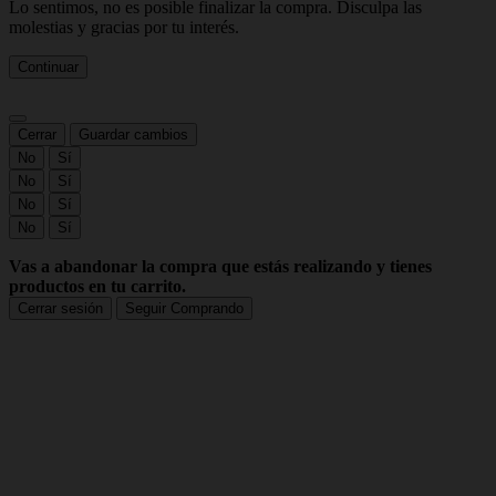
Lo sentimos, no es posible finalizar la compra. Disculpa las
molestias y gracias por tu interés.
Continuar
Cerrar
Guardar cambios
No
Sí
No
Sí
No
Sí
No
Sí
Vas a abandonar la compra que estás realizando y tienes
productos en tu carrito.
Cerrar sesión
Seguir Comprando