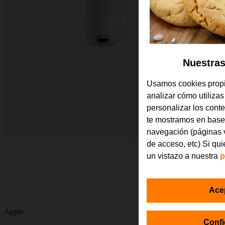
Nuestras
Usamos cookies propi
analizar cómo utilizas
personalizar los cont
te mostramos en base 
navegación (páginas v
de acceso, etc) Si qu
un vistazo a nuestra
p
Ace
Apple
Confi