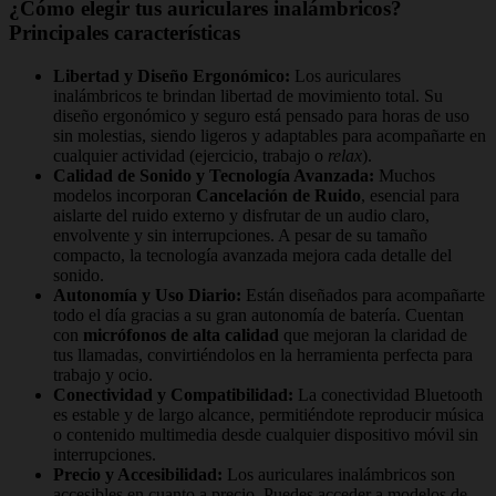
¿Cómo elegir tus auriculares inalámbricos?
Principales características
Libertad y Diseño Ergonómico:
Los auriculares
inalámbricos te brindan libertad de movimiento total. Su
diseño ergonómico y seguro está pensado para horas de uso
sin molestias, siendo ligeros y adaptables para acompañarte en
cualquier actividad (ejercicio, trabajo o
relax
).
Calidad de Sonido y Tecnología Avanzada:
Muchos
modelos incorporan
Cancelación de Ruido
, esencial para
aislarte del ruido externo y disfrutar de un audio claro,
envolvente y sin interrupciones. A pesar de su tamaño
compacto, la tecnología avanzada mejora cada detalle del
sonido.
Autonomía y Uso Diario:
Están diseñados para acompañarte
todo el día gracias a su gran autonomía de batería. Cuentan
con
micrófonos de alta calidad
que mejoran la claridad de
tus llamadas, convirtiéndolos en la herramienta perfecta para
trabajo y ocio.
Conectividad y Compatibilidad:
La conectividad Bluetooth
es estable y de largo alcance, permitiéndote reproducir música
o contenido multimedia desde cualquier dispositivo móvil sin
interrupciones.
Precio y Accesibilidad:
Los auriculares inalámbricos son
accesibles en cuanto a precio. Puedes acceder a modelos de