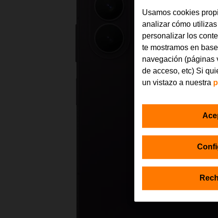
Usamos cookies propi
analizar cómo utilizas
personalizar los cont
te mostramos en base 
navegación (páginas v
de acceso, etc) Si qu
un vistazo a nuestra
p
Ace
Confi
Rech