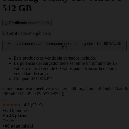
512 GB
Abrir ventana modal: Información sobre el cargador
15 - 60
W
USB
PD
Este producto se vende sin cargador incluido.
La potencia del cargador debe ser entre un mínimo de 15
vatios y un máximo de 60 vatios para alcanzar la máxima
velocidad de carga.
Compatible USB-PD.
com.demandware.beehive.xcs.internal.library.ContentPO@c51ba6d(c
[98546fe31bef9e932db752e05f]])
4.8
(9219)
Ver Opiniones
En 48 plazos
Desde
+0€ pago inicial