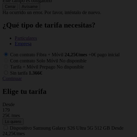
Este campo es obligatorio
Cerrar
Avísame
Ha ocurrido un error. Por favor, inténtalo de nuevo.
¿Qué tipo de tarifa necesitas?
Particulares
Empresa
Con contrato Fibra + Móvil
24,25€/mes
+0€ pago inicial
Con contrato Solo Móvil
No disponible
Tarifa + Móvil Prepago
No disponible
Sin tarifa
1.366€
Continuar
Elige tu tarifa
Desde
C
179
25€
/mes
Lo quiero
Dispositivo
Samsung Galaxy S26 Ultra 5G 512 GB
Desde
24,25€/mes