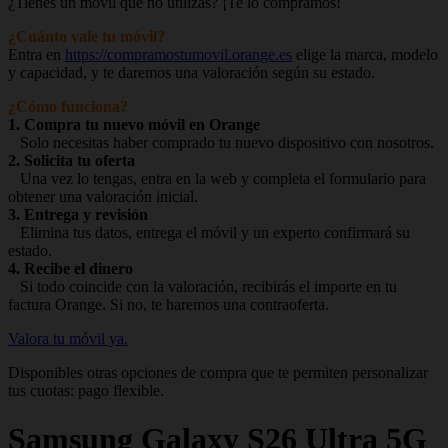
¿Tienes un móvil que no utilizas? ¡Te lo compramos!
¿Cuánto vale tu móvil?
Entra en
https://compramostumovil.orange.es
elige la marca, modelo
y capacidad, y te daremos una valoración según su estado.
¿Cómo funciona?
1. Compra tu nuevo móvil en Orange
Solo necesitas haber comprado tu nuevo dispositivo con nosotros.
2. Solicita tu oferta
Una vez lo tengas, entra en la web y completa el formulario para
obtener una valoración inicial.
3. Entrega y revisión
Elimina tus datos, entrega el móvil y un experto confirmará su
estado.
4. Recibe el dinero
Si todo coincide con la valoración, recibirás el importe en tu
factura Orange. Si no, te haremos una contraoferta.
Valora tu móvil ya.
Disponibles otras opciones de compra que te permiten personalizar
tus cuotas: pago flexible.
Samsung
Galaxy S26 Ultra 5G