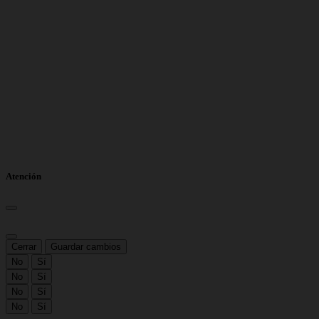
Atención
Cerrar
Guardar cambios
No
Sí
No
Sí
No
Sí
No
Sí