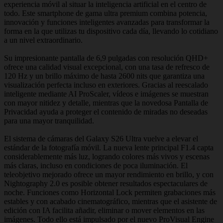
experiencia móvil al situar la inteligencia artificial en el centro de
todo. Este smartphone de gama ultra premium combina potencia,
innovación y funciones inteligentes avanzadas para transformar la
forma en la que utilizas tu dispositivo cada día, llevando lo cotidiano
a un nivel extraordinario.
Su impresionante pantalla de 6,9 pulgadas con resolución QHD+
ofrece una calidad visual excepcional, con una tasa de refresco de
120 Hz y un brillo máximo de hasta 2600 nits que garantiza una
visualización perfecta incluso en exteriores. Gracias al reescalado
inteligente mediante AI ProScaler, vídeos e imágenes se muestran
con mayor nitidez y detalle, mientras que la novedosa Pantalla de
Privacidad ayuda a proteger el contenido de miradas no deseadas
para una mayor tranquilidad.
El sistema de cámaras del Galaxy S26 Ultra vuelve a elevar el
estándar de la fotografía móvil. La nueva lente principal F1.4 capta
considerablemente más luz, logrando colores más vivos y escenas
más claras, incluso en condiciones de poca iluminación. El
teleobjetivo mejorado ofrece un mayor rendimiento en brillo, y con
Nightography 2.0 es posible obtener resultados espectaculares de
noche. Funciones como Horizontal Lock permiten grabaciones más
estables y con acabado cinematográfico, mientras que el asistente de
edición con IA facilita añadir, eliminar o mover elementos en las
imágenes. Todo ello está impulsado por el nuevo ProVisual Engine