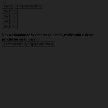
Cerrar
Guardar cambios
No
Sí
No
Sí
No
Sí
No
Sí
Vas a abandonar la compra que estás realizando y tienes
productos en tu carrito.
Cerrar sesión
Seguir Comprando