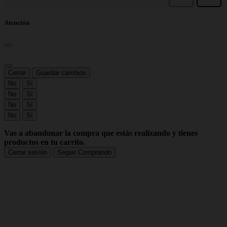
Atención
Cerrar
Guardar cambios
No
Sí
No
Sí
No
Sí
No
Sí
Vas a abandonar la compra que estás realizando y tienes
productos en tu carrito.
Cerrar sesión
Seguir Comprando