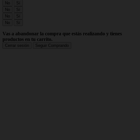
No
Sí
No
Sí
No
Sí
No
Sí
Vas a abandonar la compra que estás realizando y tienes
productos en tu carrito.
Cerrar sesión
Seguir Comprando