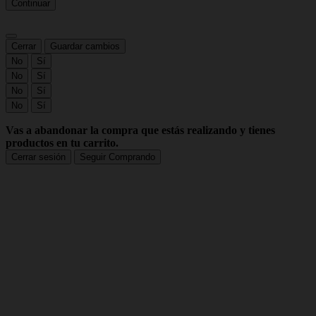
Continuar
Cerrar
Guardar cambios
No
Sí
No
Sí
No
Sí
No
Sí
Vas a abandonar la compra que estás realizando y tienes
productos en tu carrito.
Cerrar sesión
Seguir Comprando