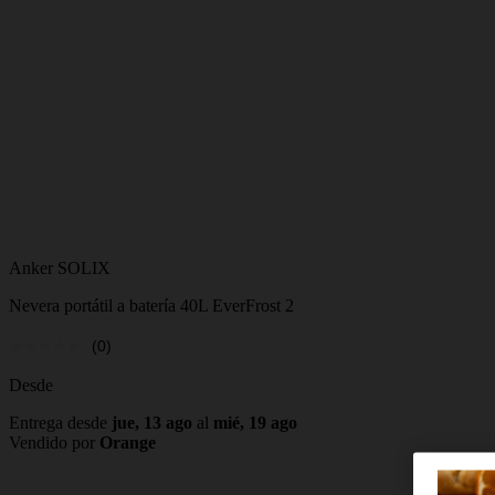
Anker SOLIX
Nevera portátil a batería 40L EverFrost 2
(0)
Desde
Entrega desde
jue, 13 ago
al
mié, 19 ago
Vendido por
Orange