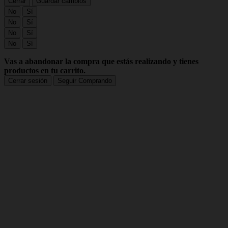
Cerrar
Guardar cambios
No
Sí
No
Sí
No
Sí
No
Sí
Vas a abandonar la compra que estás realizando y tienes
productos en tu carrito.
Cerrar sesión
Seguir Comprando