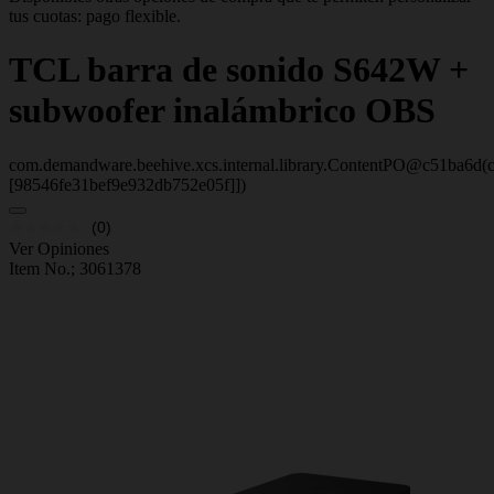
tus cuotas: pago flexible.
TCL
barra de sonido S642W +
subwoofer inalámbrico OBS
com.demandware.beehive.xcs.internal.library.ContentPO@c51ba6d(c
[98546fe31bef9e932db752e05f]])
(0)
Ver Opiniones
Item No.;
3061378