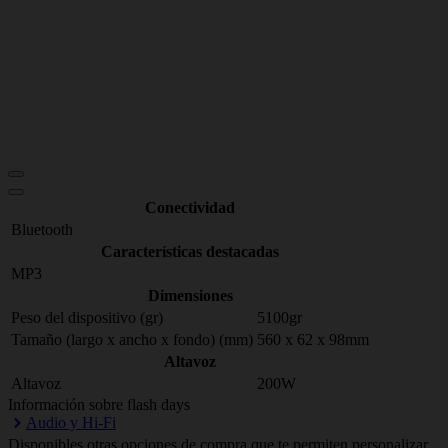
Conectividad
Bluetooth
Características destacadas
MP3
Dimensiones
Peso del dispositivo (gr)
5100gr
Tamaño (largo x ancho x fondo) (mm)
560 x 62 x 98mm
Altavoz
Altavoz
200W
Información sobre flash days
Audio y Hi-Fi
Disponibles otras opciones de compra que te permiten personalizar