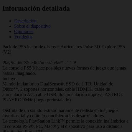
Información detallada
Descripción
Sobre el dispositivo
Opiniones
Vendedor
Pack de PS5 lector de discos + Auriculares Pulse 3D Explore PS5
(V2)
PlayStation®5 edición estándar* - 1 TB
La consola PS5® hace posibles nuevas formas de juego que jamás
habías imaginado.
Incluye:
Mando Inalámbrico DualSense®, SSD de 1 TB, Unidad de
Disco**, 2 soportes horizontales, cable HDMI®, cable de
alimentación AC, cable USB, documentación impresa, ASTRO's
PLAYROOM® (juego preinstalado).
Disfruta de un sonido extraodinariamente realista en tus juegos
favoritos, tal y como lo concibieron los desarrolladores.
La tecnología PlayStation Link™ permite la conexión inalámbrica a
tu consola PS5®, PC, Mac® y al dispositivo para uso a distancia
PlayStation Portal™*.