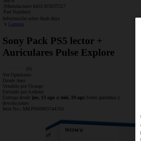
MPN
(Manufacturer
8431305035527
Part Number)
Información sobre flash days
Gaming
Sony
Pack PS5 lector +
Auriculares Pulse Explore
(0)
Ver Opiniones
Desde
/mes
Vendido por Orange
Enviado por Ardistel
Entrega desde
jue, 13 ago
al
mié, 19 ago
Sobre garantías y
devoluciones
Item No.;
MKP000903744350