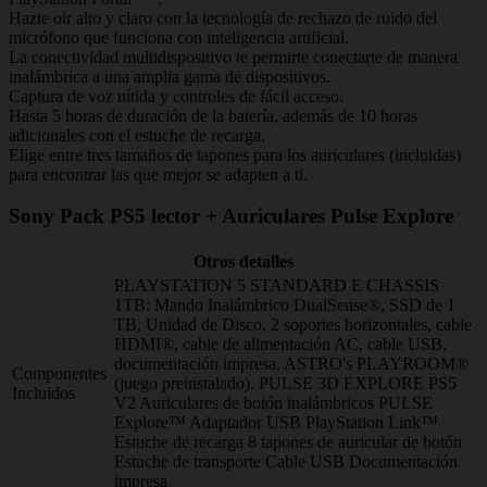
Hazte oir alto y claro con la tecnología de rechazo de ruido del
micrófono que funciona con inteligencia artificial.
La conectividad multidispositivo te permirte conectarte de manera
inalámbrica a una amplia gama de dispositivos.
Captura de voz nítida y controles de fácil acceso.
Hasta 5 horas de duración de la batería, además de 10 horas
adicionales con el estuche de recarga.
Elige entre tres tamaños de tapones para los auriculares (incluidas)
para encontrar las que mejor se adapten a ti.
Sony Pack PS5 lector + Auriculares Pulse Explore
Otros detalles
PLAYSTATION 5 STANDARD E CHASSIS
1TB: Mando Inalámbrico DualSense®, SSD de 1
TB, Unidad de Disco, 2 soportes horizontales, cable
HDMI®, cable de alimentación AC, cable USB,
documentación impresa, ASTRO's PLAYROOM®
Componentes
(juego preinstalado). PULSE 3D EXPLORE PS5
Incluidos
V2 Auriculares de botón inalámbricos PULSE
Explore™ Adaptador USB PlayStation Link™
Estuche de recarga 8 tapones de auricular de botón
Estuche de transporte Cable USB Documentación
impresa