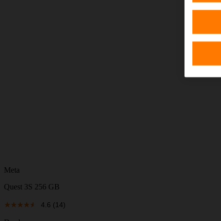
Meta
Quest 3S 256 GB
4.6
(14)