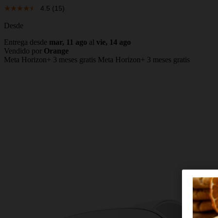
4.5
(15)
Desde
Entrega desde
mar, 11 ago
al
vie, 14 ago
Vendido por
Orange
Meta Horizon+ 3 meses gratis
Meta Horizon+ 3 meses gratis