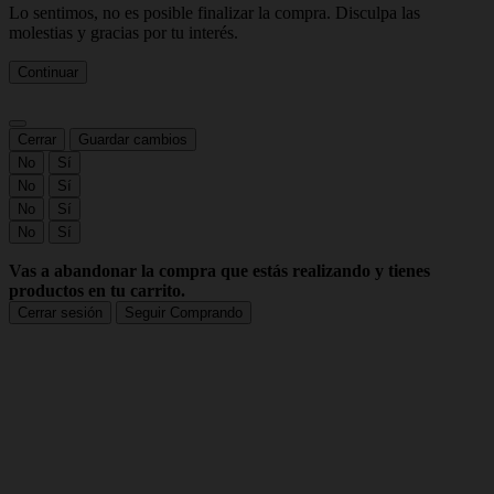
Lo sentimos, no es posible finalizar la compra. Disculpa las
molestias y gracias por tu interés.
Continuar
Cerrar
Guardar cambios
No
Sí
No
Sí
No
Sí
No
Sí
Vas a abandonar la compra que estás realizando y tienes
productos en tu carrito.
Cerrar sesión
Seguir Comprando