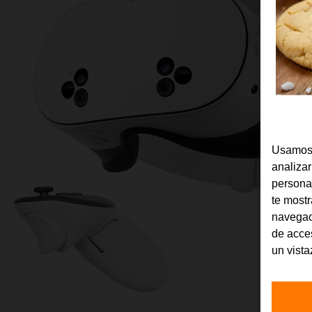
Usamos 
analizar
persona
te most
navegac
de acces
un vist