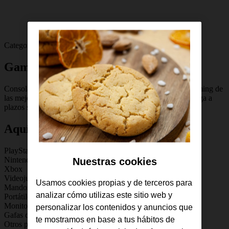
Categorías
Gaming
Consolas, portátiles, monitores, videojuegos o accesorios gaming de
las mejores marcas. Descubre la tienda gamer de Orange ¡Paga a
plazos sin intereses!
Aquí puedes encontrar...
PlayStation
Nintendo Switch y Switch Lite
Nuestras cookies
Xbox
Videojuegos
Usamos cookies propias y de terceros para
Mandos para consolas
analizar cómo utilizas este sitio web y
Portátiles Gaming
Monitores Gaming
personalizar los contenidos y anuncios que
Gafas de Realidad Virtual
te mostramos en base a tus hábitos de
Otros productos de Gaming