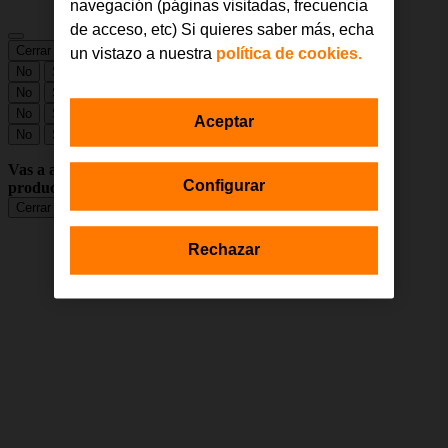
navegación (páginas visitadas, frecuencia
de acceso, etc) Si quieres saber más, echa
Cerrar
Guardar cambios
un vistazo a nuestra
política de cookies.
No
Sí
No
Sí
No
Sí
Aceptar
No
Sí
Vas a abandonar la compra que estás realizando y tienes
Configurar
productos en tu carrito.
Cerrar sesión
Seguir Comprando
Rechazar