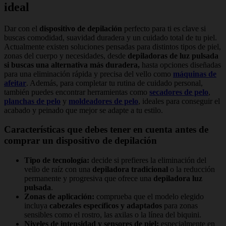
ideal
Dar con el
dispositivo de depilación
perfecto para ti es clave si
buscas comodidad, suavidad duradera y un cuidado total de tu piel.
Actualmente existen soluciones pensadas para distintos tipos de piel,
zonas del cuerpo y necesidades, desde
depiladoras de luz pulsada
si buscas una alternativa más duradera,
hasta opciones diseñadas
para una eliminación rápida y precisa del vello como
máquinas de
afeitar
. Además, para completar tu rutina de cuidado personal,
también puedes encontrar herramientas como
secadores de pelo
,
planchas de pelo
y
moldeadores de pelo
, ideales para conseguir el
acabado y peinado que mejor se adapte a tu estilo.
Características que debes tener en cuenta antes de
comprar un dispositivo de depilación
Tipo de tecnología:
decide si prefieres la eliminación del
vello de raíz con una
depiladora
tradicional
o la reducción
permanente y progresiva que ofrece una
depiladora luz
pulsada
.
Zonas de aplicación:
comprueba que el modelo elegido
incluya
cabezales específicos y adaptados
para zonas
sensibles como el rostro, las axilas o la línea del biquini.
Niveles de intensidad y sensores de piel:
especialmente en