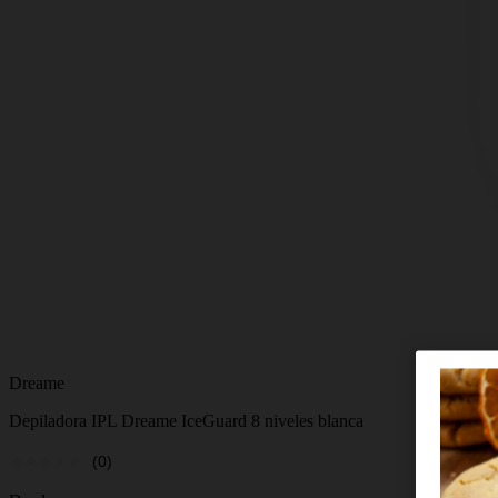
Dreame
Depiladora IPL Dreame IceGuard 8 niveles blanca
(0)