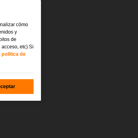
analizar cómo
tenidos y
bitos de
 acceso, etc) Si
a
política de
ceptar