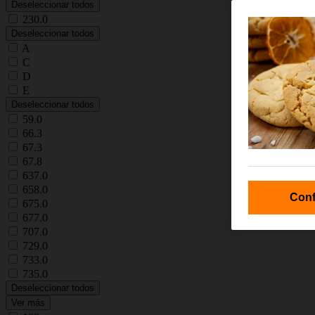
Deseleccionar todos
230.0
Deseleccionar todos
A
C
D
E
Deseleccionar todos
59.0
66.3
67.3
67.8
637.0
658.0
Conf
675.0
677.0
707.0
729.0
733.0
735.0
Deseleccionar todos
Ver más