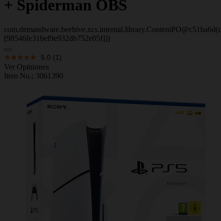
+ Spiderman OBS
com.demandware.beehive.xcs.internal.library.ContentPO@c51ba6d(c
[98546fe31bef9e932db752e05f]])
5.0
(1)
Ver Opiniones
Item No.;
3061390