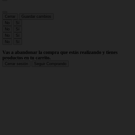
Cerrar
Guardar cambios
No
Sí
No
Sí
No
Sí
No
Sí
Vas a abandonar la compra que estás realizando y tienes
productos en tu carrito.
Cerrar sesión
Seguir Comprando