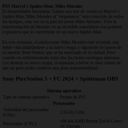
PS5 Marvel´s Spider-Man: Miles Morales
El desarrollador Insomniac Games nos trae de vuelta en Marvel´s
Spider-Man: Miles Morales al "trepamuros" más conocido de todos
los tiempos, esta vez en la piel del joven Miles Morales. Vive la
transformación de Morales en un increíble superhéroe con poderes
explosivos que lo convertirán en un nuevo Spider-Man.
En esta aventura, el adolescente Miles Morales está viviendo una
doble vida adaptándose a su nuevo hogar y siguiendo los pasos de
su mentor, Peter Parker, que se ha marchado de la ciudad. Pero
cuando un enfrentamiento entre dos facciones enemigas amenaza
con destruir su nuevo hogar, el aspirante a héroe se dará cuenta de
que un gran poder conlleva una gran responsabilidad.
Sony PlayStation 5 + FC 2024 + Spiderman OBS
Sistema operativo
Tipo de sistema operativo
Propio de PS5
Procesador
Velocidad del procesador
3.5GHz GHz
(GHz)
x86-64-AMD Ryzen Zen 8 Cores /
Procesador (CPU)
16 Threads