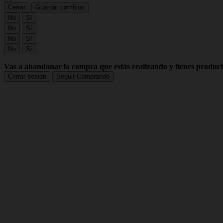
Cerrar
Guardar cambios
No
Sí
No
Sí
No
Sí
No
Sí
Vas a abandonar la compra que estás realizando y tienes producto
Cerrar sesión
Seguir Comprando