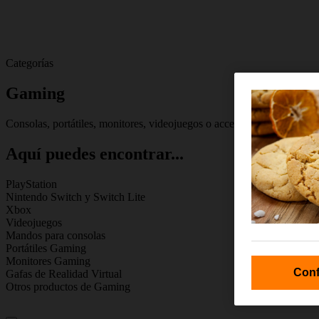
Categorías
Gaming
Consolas, portátiles, monitores, videojuegos o accesorios gaming de l
Aquí puedes encontrar...
PlayStation
Nintendo Switch y Switch Lite
Xbox
Videojuegos
Mandos para consolas
Portátiles Gaming
Monitores Gaming
Conf
Gafas de Realidad Virtual
Otros productos de Gaming