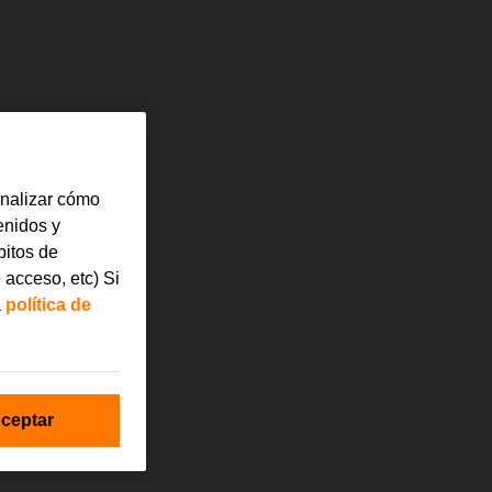
in intereses!
analizar cómo
tenidos y
bitos de
 acceso, etc) Si
a
política de
ceptar