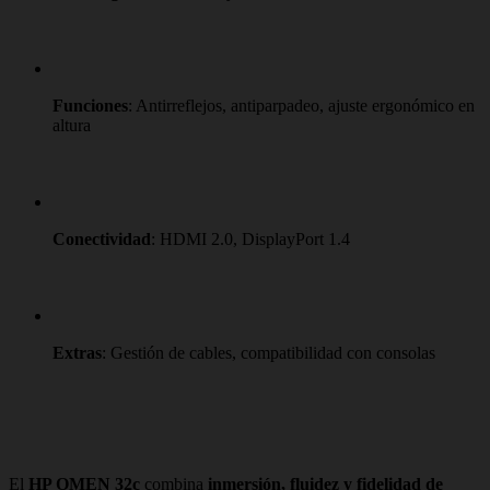
Funciones
: Antirreflejos, antiparpadeo, ajuste ergonómico en
altura
Conectividad
: HDMI 2.0, DisplayPort 1.4
Extras
: Gestión de cables, compatibilidad con consolas
El
HP OMEN 32c
combina
inmersión, fluidez y fidelidad de