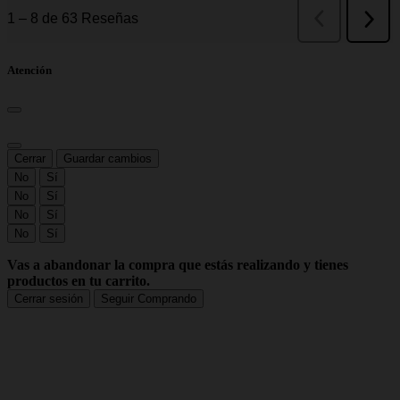
Atención
Cerrar
Guardar cambios
No
Sí
No
Sí
No
Sí
No
Sí
Vas a abandonar la compra que estás realizando y tienes
productos en tu carrito.
Cerrar sesión
Seguir Comprando