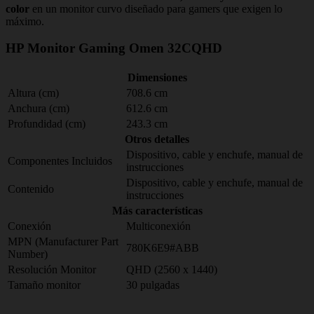
color
en un monitor curvo diseñado para gamers que exigen lo
máximo.
HP Monitor Gaming Omen 32CQHD
Dimensiones
Altura (cm)
708.6 cm
Anchura (cm)
612.6 cm
Profundidad (cm)
243.3 cm
Otros detalles
Dispositivo, cable y enchufe, manual de
Componentes Incluidos
instrucciones
Dispositivo, cable y enchufe, manual de
Contenido
instrucciones
Más características
Conexión
Multiconexión
MPN (Manufacturer Part
780K6E9#ABB
Number)
Resolución Monitor
QHD (2560 x 1440)
Tamaño monitor
30 pulgadas