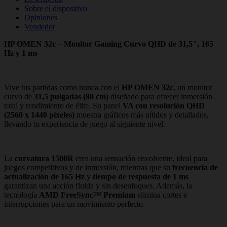
Sobre el dispositivo
Opiniones
Vendedor
HP OMEN 32c – Monitor Gaming Curvo QHD de 31,5", 165
Hz y 1 ms
Vive tus partidas como nunca con el
HP OMEN 32c
, un monitor
curvo de
31,5 pulgadas (80 cm)
diseñado para ofrecer inmersión
total y rendimiento de élite. Su panel
VA con resolución QHD
(2560 x 1440 píxeles)
muestra gráficos más nítidos y detallados,
llevando tu experiencia de juego al siguiente nivel.
La
curvatura 1500R
crea una sensación envolvente, ideal para
juegos competitivos y de inmersión, mientras que su
frecuencia de
actualización de 165 Hz
y
tiempo de respuesta de 1 ms
garantizan una acción fluida y sin desenfoques. Además, la
tecnología
AMD FreeSync™ Premium
elimina cortes e
interrupciones para un movimiento perfecto.