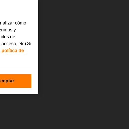
analizar cómo
tenidos y
bitos de
 acceso, etc) Si
a
política de
ceptar