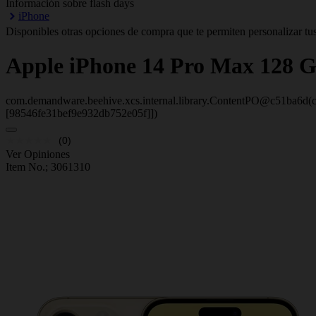
Información sobre flash days
iPhone
Disponibles otras opciones de compra que te permiten personalizar tus
Apple
iPhone 14 Pro Max 128 
com.demandware.beehive.xcs.internal.library.ContentPO@c51ba6d(c
[98546fe31bef9e932db752e05f]])
(0)
Ver Opiniones
Item No.;
3061310