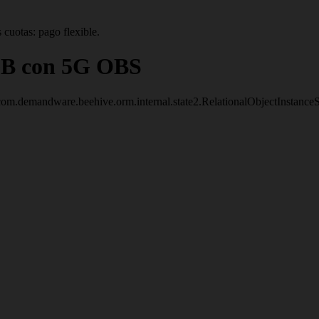
 cuotas: pago flexible.
GB con 5G OBS
om.demandware.beehive.orm.internal.state2.RelationalObjectInstanc