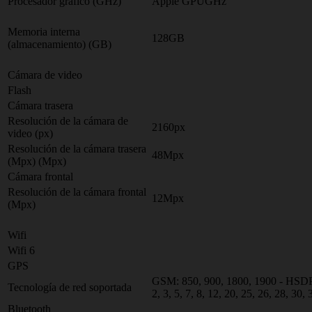
Procesador gráfico (GHz)
Apple GPUGHz
Memoria interna
128GB
(almacenamiento) (GB)
Cámara de video
Flash
Cámara trasera
Resolución de la cámara de
2160px
video (px)
Resolución de la cámara trasera
48Mpx
(Mpx) (Mpx)
Cámara frontal
Resolución de la cámara frontal
12Mpx
(Mpx)
Wifi
Wifi 6
GPS
GSM: 850, 900, 1800, 1900 - HSDPA: 
Tecnología de red soportada
2, 3, 5, 7, 8, 12, 20, 25, 26, 28, 30,
Bluetooth