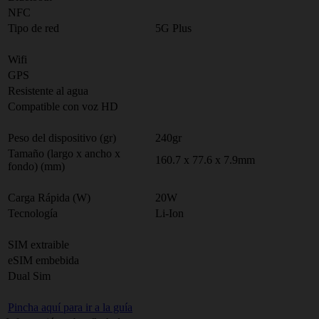
NFC
Tipo de red
5G Plus
Wifi
GPS
Resistente al agua
Compatible con voz HD
Peso del dispositivo (gr)
240gr
Tamaño (largo x ancho x
160.7 x 77.6 x 7.9mm
fondo) (mm)
Carga Rápida (W)
20W
Tecnología
Li-Ion
SIM extraible
eSIM embebida
Dual Sim
Pincha aquí para ir a la guía