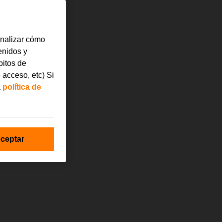
analizar cómo
tenidos y
bitos de
 acceso, etc) Si
a
política de
ceptar