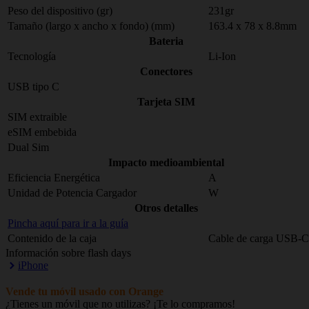
Peso del dispositivo (gr)
231gr
Tamaño (largo x ancho x fondo) (mm)
163.4 x 78 x 8.8mm
Bateria
Tecnología
Li-Ion
Conectores
USB tipo C
Tarjeta SIM
SIM extraible
eSIM embebida
Dual Sim
Impacto medioambiental
Eficiencia Energética
A
Unidad de Potencia Cargador
W
Otros detalles
Pincha aquí para ir a la guía
Contenido de la caja
Cable de carga USB-C
Información sobre flash days
iPhone
Vende tu móvil usado con Orange
¿Tienes un móvil que no utilizas? ¡Te lo compramos!