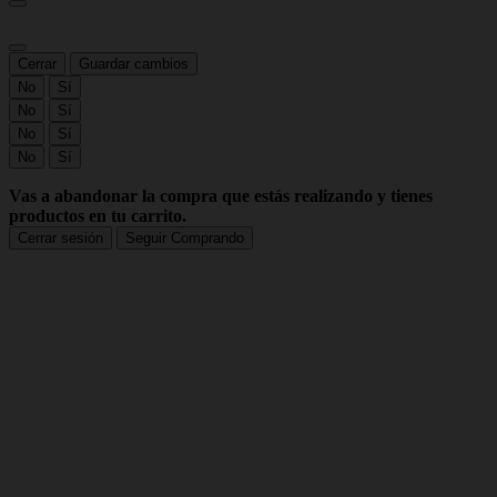
Cerrar
Guardar cambios
No
Sí
No
Sí
No
Sí
No
Sí
Vas a abandonar la compra que estás realizando y tienes
productos en tu carrito.
Cerrar sesión
Seguir Comprando