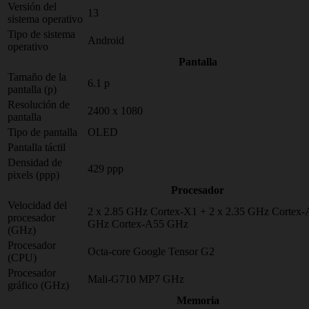
Versión del
13
sistema operativo
Tipo de sistema
Android
operativo
Pantalla
Tamaño de la
6.1 p
pantalla (p)
Resolución de
2400 x 1080
pantalla
Tipo de pantalla
OLED
Pantalla táctil
Densidad de
429 ppp
pixels (ppp)
Procesador
Velocidad del
2 x 2.85 GHz Cortex-X1 + 2 x 2.35 GHz Cortex-
procesador
GHz Cortex-A55 GHz
(GHz)
Procesador
Octa-core Google Tensor G2
(CPU)
Procesador
Mali-G710 MP7 GHz
gráfico (GHz)
Memoria