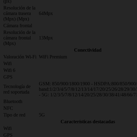
(px)
Resolución de la
cámara trasera
64Mpx
(Mpx) (Mpx)
Cámara frontal
Resolución de la
cámara frontal
13Mpx
(Mpx)
Conectividad
Valoración Wi-Fi
WiFi Premium
Wifi
Wifi 6
GPS
GSM: 850/900/1800/1900 - HSDPA:800/850/900/
Tecnología de
band:1/2/3/4/5/7/8/12/13/14/17/20/25/26/28/29/30
red soportada
- 5G: 1/2/3/5/7/8/12/14/20/25/28/30/38/41/48/66/7
Bluetooth
NFC
Tipo de red
5G
Características destacadas
Wifi
GPS