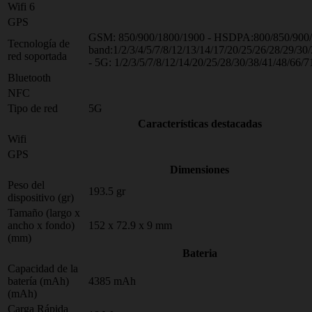
Wifi 6
GPS
GSM: 850/900/1800/1900 - HSDPA:800/850/900/
Tecnología de
band:1/2/3/4/5/7/8/12/13/14/17/20/25/26/28/29/30
red soportada
- 5G: 1/2/3/5/7/8/12/14/20/25/28/30/38/41/48/66/7
Bluetooth
NFC
Tipo de red
5G
Características destacadas
Wifi
GPS
Dimensiones
Peso del
193.5 gr
dispositivo (gr)
Tamaño (largo x
ancho x fondo)
152 x 72.9 x 9 mm
(mm)
Bateria
Capacidad de la
batería (mAh)
4385 mAh
(mAh)
Carga Rápida