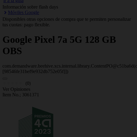
ir a la guía
Información sobre flash days
Móviles Google
Disponibles otras opciones de compra que te permiten personalizar
tus cuotas: pago flexible.
Google
Pixel 7a 5G 128 GB
OBS
com.demandware.beehive.xcs.internal.library.ContentPO@c51ba6d(c
[98546fe31bef9e932db752e05f]])
(0)
Ver Opiniones
Item No.;
3061371