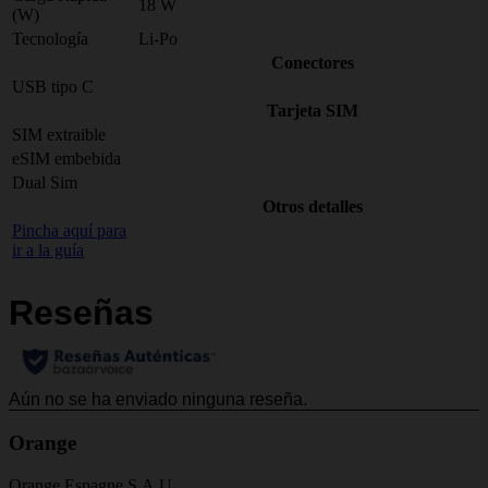
18 W
(W)
Tecnología
Li-Po
Conectores
USB tipo C
Tarjeta SIM
SIM extraible
eSIM embebida
Dual Sim
Otros detalles
Pincha aquí para
ir a la guía
Orange
Orange Espagne S.A.U