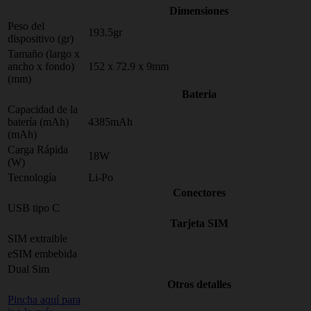
Dimensiones
Peso del
193.5gr
dispositivo (gr)
Tamaño (largo x
ancho x fondo)
152 x 72.9 x 9mm
(mm)
Bateria
Capacidad de la
batería (mAh)
4385mAh
(mAh)
Carga Rápida
18W
(W)
Tecnología
Li-Po
Conectores
USB tipo C
Tarjeta SIM
SIM extraible
eSIM embebida
Dual Sim
Otros detalles
Pincha aquí para